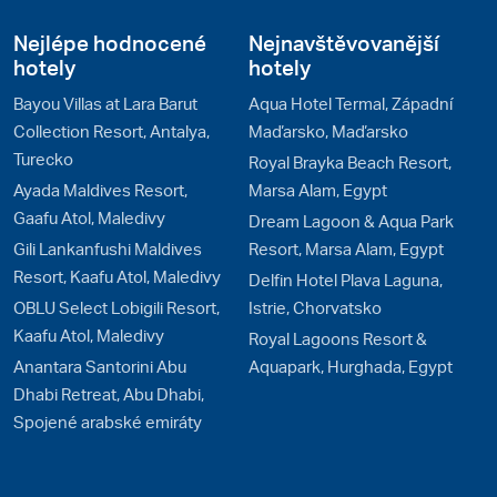
Nejlépe hodnocené
Nejnavštěvovanější
hotely
hotely
Bayou Villas at Lara Barut
Aqua Hotel Termal, Západní
Collection Resort, Antalya,
Maďarsko, Maďarsko
Turecko
Royal Brayka Beach Resort,
Ayada Maldives Resort,
Marsa Alam, Egypt
Gaafu Atol, Maledivy
Dream Lagoon & Aqua Park
Gili Lankanfushi Maldives
Resort, Marsa Alam, Egypt
Resort, Kaafu Atol, Maledivy
Delfin Hotel Plava Laguna,
OBLU Select Lobigili Resort,
Istrie, Chorvatsko
Kaafu Atol, Maledivy
Royal Lagoons Resort &
Anantara Santorini Abu
Aquapark, Hurghada, Egypt
Dhabi Retreat, Abu Dhabi,
Spojené arabské emiráty