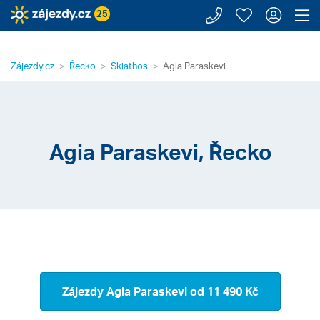
Zavolejte n
Moje záj
Přihl
Z
25
Zájezdy.cz
Řecko
Skiathos
Agia Paraskevi
Agia Paraskevi, Řecko
Zájezdy Agia Paraskevi
od 11 490 Kč