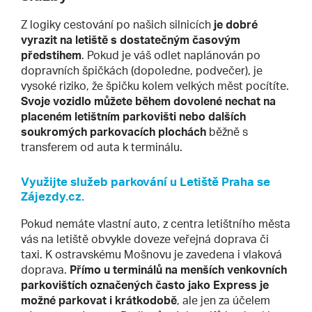
Z logiky cestování po našich silnicích
je dobré
vyrazit na letiště s dostatečným časovým
předstihem
. Pokud je váš odlet naplánován po
dopravních špičkách (dopoledne, podvečer), je
vysoké riziko, že špičku kolem velkých měst pocítíte.
Svoje vozidlo můžete během dovolené nechat na
placeném letištním parkovišti nebo dalších
soukromých parkovacích plochách
běžně s
transferem od auta k terminálu.
Využijte služeb parkování u Letiště Praha se
Zájezdy.cz.
Pokud nemáte vlastní auto, z centra letištního města
vás na letiště obvykle doveze veřejná doprava či
taxi. K ostravskému Mošnovu je zavedena i vlaková
doprava.
Přímo u terminálů na menších venkovních
parkovištích označených často jako Express je
možné parkovat i krátkodobě
, ale jen za účelem