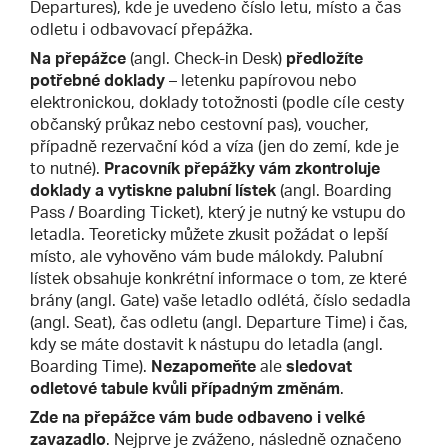
Departures), kde je uvedeno číslo letu, místo a čas
odletu i odbavovací přepážka.
Na přepážce
(angl. Check-in Desk)
předložíte
potřebné doklady
– letenku papírovou nebo
elektronickou, doklady totožnosti (podle cíle cesty
občanský průkaz nebo cestovní pas), voucher,
případně rezervační kód a víza (jen do zemí, kde je
to nutné).
Pracovník přepážky vám zkontroluje
doklady a vytiskne palubní lístek
(angl. Boarding
Pass / Boarding Ticket), který je nutný ke vstupu do
letadla. Teoreticky můžete zkusit požádat o lepší
místo, ale vyhověno vám bude málokdy. Palubní
lístek obsahuje konkrétní informace o tom, ze které
brány (angl. Gate) vaše letadlo odlétá, číslo sedadla
(angl. Seat), čas odletu (angl. Departure Time) i čas,
kdy se máte dostavit k nástupu do letadla (angl.
Boarding Time).
Nezapomeňte
ale
sledovat
odletové tabule kvůli případným změnám
.
Zde na přepážce vám bude odbaveno i velké
zavazadlo
. Nejprve je zváženo, následně označeno