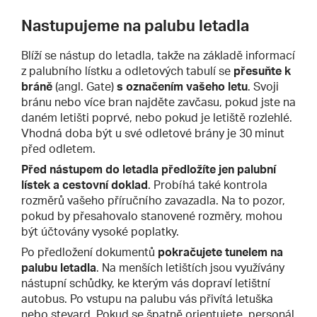
Nastupujeme na palubu letadla
Blíží se nástup do letadla, takže na základě informací
z palubního lístku a odletových tabulí se
přesuňte k
bráně
(angl. Gate)
s označením vašeho letu
. Svoji
bránu nebo více bran najděte zavčasu, pokud jste na
daném letišti poprvé, nebo pokud je letiště rozlehlé.
Vhodná doba být u své odletové brány je 30 minut
před odletem.
Před nástupem do letadla předložíte jen palubní
lístek a cestovní doklad
. Probíhá také kontrola
rozměrů vašeho příručního zavazadla. Na to pozor,
pokud by přesahovalo stanovené rozměry, mohou
být účtovány vysoké poplatky.
Po předložení dokumentů
pokračujete tunelem na
palubu letadla
. Na menších letištích jsou využívány
nástupní schůdky, ke kterým vás dopraví letištní
autobus. Po vstupu na palubu vás přivítá letuška
nebo stevard. Pokud se špatně orientujete, personál