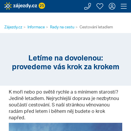
Zavolejte n
Moje záj
Přihl
Z
25
Zájezdy.cz
Informace
Rady na cestu
Cestování letadlem
Letíme na dovolenou:
provedeme vás krok za krokem
K moři nebo po světě rychle a s minimem starostí?
Jedině letadlem. Nejrychlejší doprava je nezbytnou
součástí cestování. S naší stránkou věnovanou
radám před letem i během něj budete o krok
napřed.