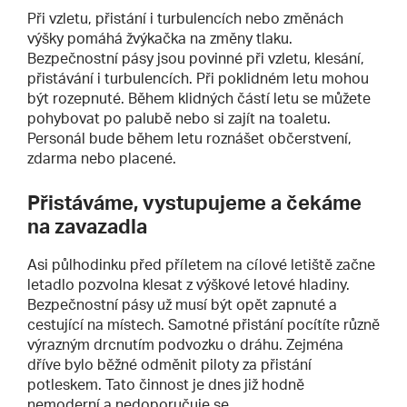
Při vzletu, přistání i turbulencích nebo změnách
výšky pomáhá žvýkačka na změny tlaku.
Bezpečnostní pásy jsou povinné při vzletu, klesání,
přistávání i turbulencích. Při poklidném letu mohou
být rozepnuté. Během klidných částí letu se můžete
pohybovat po palubě nebo si zajít na toaletu.
Personál bude během letu roznášet občerstvení,
zdarma nebo placené.
Přistáváme, vystupujeme a čekáme
na zavazadla
Asi půlhodinku před příletem na cílové letiště začne
letadlo pozvolna klesat z výškové letové hladiny.
Bezpečnostní pásy už musí být opět zapnuté a
cestující na místech. Samotné přistání pocítíte různě
výrazným drcnutím podvozku o dráhu. Zejména
dříve bylo běžné odměnit piloty za přistání
potleskem. Tato činnost je dnes již hodně
nemoderní a nedoporučuje se.