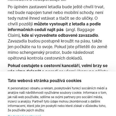
Po úplném zastavení letadla bude ještě chvíli trvat,
než bude napojen tunel nebo mobilní schody, není
tedy nutné ihned vstávat a tlačit se do uličky. O
chvíli později
můžete vystoupit z letadla a podle
informačních cedulí najít pás
(angl. Baggage
Claim)
, kde si vyzvednete odbavené zavazadlo
.
Zavazadla budou postupně kroužit na pásu, takže
jen počkáte na to svoje. Pokud jste přiletěli do země
mimo schengenský prostor, bude následovat
opětovná kontrola cestovních dokladů.
Pokud cestujete s cestovní kanceláří, velmi brzy se
vás ujme delegát
a poradí se všemi úkony po příletu
přímo v příletové hale. Následně vás nasměruje ke
Tato webová stránka používá cookies
sjednanému transferu (autobusy, minibusy), který
vás dopraví do hotelu či jiné ubytovací kapacity.
K personalizaci obsahu a reklam, poskytování funkcí sociálních médií a
analýze naší návštěvnosti využíváme soubory cookie. Informace o tom,
Během cesty delegáti zpravidla seznamují klienty se
jak náš web používáte, sdílíme se svými partnery pro sociální média,
základními informacemi o zemi, pobytu a předávají
inzerci a analýzy. Partneři tyto údaje mohou zkombinovat s dalšími
organizační pokyny.
informacemi, které jste jim poskytli nebo které získali v důsledku toho,
že používáte jejich služby.