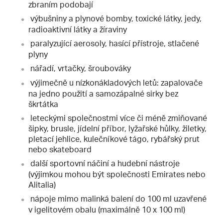
zbraním podobají
výbušniny a plynové bomby, toxické látky, jedy,
radioaktivní látky a žíraviny
paralyzující aerosoly, hasící přístroje, stlačené
plyny
nářadí, vrtačky, šroubováky
výjimečně u nízkonákladových letů: zapalovače
na jedno použití a samozápalné sirky bez
škrtátka
leteckými společnostmi více či méně zmiňované
šipky, brusle, jídelní příbor, lyžařské hůlky, žiletky,
pletací jehlice, kulečníkové tágo, rybářský prut
nebo skateboard
další sportovní náčiní a hudební nástroje
(výjimkou mohou být společnosti Emirates nebo
Alitalia)
nápoje mimo malinká balení do 100 ml uzavřené
v igelitovém obalu (maximálně 10 x 100 ml)