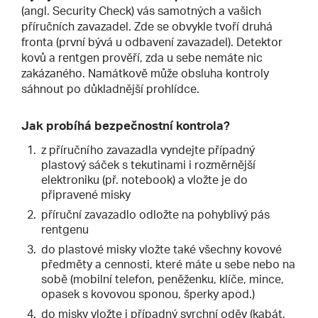
(angl. Security Check) vás samotných a vašich
příručních zavazadel. Zde se obvykle tvoří druhá
fronta (první bývá u odbavení zavazadel). Detektor
kovů a rentgen prověří, zda u sebe nemáte nic
zakázaného. Namátkově může obsluha kontroly
sáhnout po důkladnější prohlídce.
Jak probíhá bezpečnostní kontrola?
z příručního zavazadla vyndejte případný
plastový sáček s tekutinami i rozměrnější
elektroniku (př. notebook) a vložte je do
připravené misky
příruční zavazadlo odložte na pohyblivý pás
rentgenu
do plastové misky vložte také všechny kovové
předměty a cennosti, které máte u sebe nebo na
sobě (mobilní telefon, peněženku, klíče, mince,
opasek s kovovou sponou, šperky apod.)
do misky vložte i případný svrchní oděv (kabát,