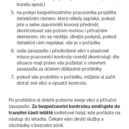
bundu apod.)
na pokyn bezpečnostního pracovníka projděte
detekčním rámem, který někdy zapíská, pokud
jste u sebe zapomněli kovový předmět,
zkontrolovat vás potom mohou i příručním
skenerem; nic se neděje, dbejte pokynů, pokud
detekční rám nepískal, vše je v pořádku
vaše zavazadlo i předložené věci v plastové
misce pracovníci kontroly rovněž zkontrolují; dle
situace mají právo vás požádat o otevření
zavazadla za účelem důkladné prohlídky
pokud vše proběhlo v pořádku, můžete si začít
sbírat své věci a opustit kontrolu
Po prohlídce si dobře poberte svoje věci a příruční
zavazadlo.
Za bezpečnostní kontrolou směřujete do
tranzitní části letiště
(odletové haly), kde počkáte na
nástup do letadla. Čekání vám zkrátí služby a
obchůdky v bezcelní zóně.