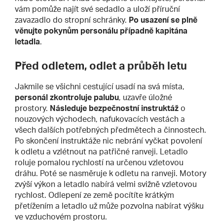
vám pomůže najít své sedadlo a uloží příruční
zavazadlo do stropní schránky.
Po usazení se plně
věnujte pokynům personálu případně kapitána
letadla
.
Před odletem, odlet a průběh letu
Jakmile se všichni cestující usadí na svá místa,
personál zkontroluje palubu
, uzavře úložné
prostory.
Následuje bezpečnostní instruktáž
o
nouzových východech, nafukovacích vestách a
všech dalších potřebných předmětech a činnostech.
Po skončení instruktáže nic nebrání vyčkat povolení
k odletu a vzlétnout na patřičné ranveji. Letadlo
roluje pomalou rychlostí na určenou vzletovou
dráhu. Poté se nasměruje k odletu na ranveji. Motory
zvýší výkon a letadlo nabírá velmi svižně vzletovou
rychlost. Odlepení ze země pocítíte krátkým
přetížením a letadlo už může pozvolna nabírat výšku
ve vzduchovém prostoru.