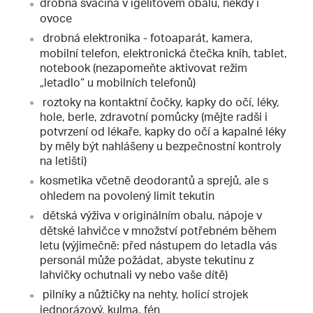
drobná svačina v igelitovém obalu, někdy i
ovoce
drobná elektronika - fotoaparát, kamera,
mobilní telefon, elektronická čtečka knih, tablet,
notebook (nezapomeňte aktivovat režim
„letadlo“ u mobilních telefonů)
roztoky na kontaktní čočky, kapky do očí, léky,
hole, berle, zdravotní pomůcky (mějte radši i
potvrzení od lékaře, kapky do očí a kapalné léky
by měly být nahlášeny u bezpečnostní kontroly
na letišti)
kosmetika včetně deodorantů a sprejů, ale s
ohledem na povolený limit tekutin
dětská výživa v originálním obalu, nápoje v
dětské lahvičce v množství potřebném během
letu (výjimečně: před nástupem do letadla vás
personál může požádat, abyste tekutinu z
lahvičky ochutnali vy nebo vaše dítě)
pilníky a nůžtičky na nehty, holicí strojek
jednorázový, kulma, fén