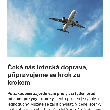
Čeká nás letecká doprava,
připravujeme se krok za
krokem
Po zakoupení zájezdu vám přišly asi týden před
odletem pokyny i letenky
. Tento proces je rychlý a
jednoduchý. Můžete se začít chystat. V ceně letenky
máte obvykle u charterových letů příruční (kabinové,