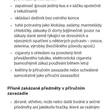
zapalovač (pouze jediný kus a v sáčku společně
s tekutinami)
skládací deštník bez ostrého konce
tuhé potraviny jako klobásy, salámy, marmelády,
chlebíčky, zákusky či dorty (výjimečně: pozor na
zákazy dané země týkající se dovozních a
vývozních opatření u některých potravin – ovoce,
zelenina, výrobky živočišného původu apod.)
cigarety s ohledem na povolený limit
převáženého tabáku, elektronická cigareta
(samozřejmě zákaz používání během letu)
květiny (v příručním zavazadle nebo schválené
samostatně jako příruční zavazadlo)
Přísně zakázané předměty v příručním
zavazadle
zbraně, střelivo, nože nebo další bodné a sečné
předměty ani jakékoliv hračky, které se reálným