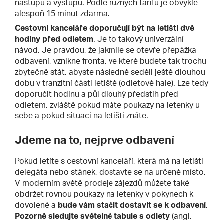
nástupu a výstupu. Podle různých tarifů je obvykle
alespoň 15 minut zdarma.
Cestovní kanceláře doporučují být na letišti dvě
hodiny před odletem
. Je to takový univerzální
návod. Je pravdou, že jakmile se otevře přepážka
odbavení, vznikne fronta, ve které budete tak trochu
zbytečně stát, abyste následně seděli ještě dlouhou
dobu v tranzitní části letiště (odletové hale). Lze tedy
doporučit hodinu a půl dlouhý předstih před
odletem, zvláště pokud máte poukazy na letenky u
sebe a pokud situaci na letišti znáte.
Jdeme na to, nejprve odbavení
Pokud letíte s cestovní kanceláří, která má na letišti
delegáta nebo stánek, dostavte se na určené místo.
V moderním světě prodeje zájezdů můžete také
obdržet rovnou poukazy na letenky v pokynech k
dovolené a
bude vám stačit dostavit se k odbavení
.
Pozorně sledujte světelné tabule s odlety
(angl.