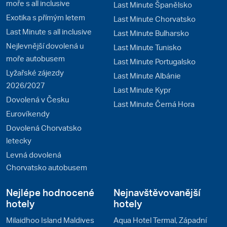
moře s all inclusive
Last Minute Španělsko
Exotika s přímým letem
Last Minute Chorvatsko
Last Minute s all inclusive
Last Minute Bulharsko
Nejlevnější dovolená u
Last Minute Tunisko
moře autobusem
Last Minute Portugalsko
Lyžařské zájezdy
Last Minute Albánie
2026/2027
Last Minute Kypr
Dovolená v Česku
Last Minute Černá Hora
Eurovíkendy
Dovolená Chorvatsko
letecky
Levná dovolená
Chorvatsko autobusem
Nejlépe hodnocené
Nejnavštěvovanější
hotely
hotely
Milaidhoo Island Maldives
Aqua Hotel Termal, Západní