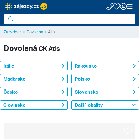
25
Zájezdy.cz
Dovolená
Atis
Dovolená
CK Atis
Itálie
Rakousko
Maďarsko
Polsko
Česko
Slovensko
Slovinsko
Další lokality