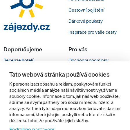
Cestovní pojištění
Dárkové poukazy
Inspirace pro vaše cesty
Doporučujeme
Pro vás
Recenze hotelů
Obchodní podmínky
Rady na cestu
Kontakty
Tato webová stránka používá cookies
Cestovní kanceláře
Nastavení cookies
K personalizaci obsahu a reklam, poskytování funkcí
sociálních médií a analýze naší návštěvnosti využíváme
Zájazdy.sk
Mobilní verze webu
soubory cookie. Informace o tom, jak náš web používáte,
sdílíme se svými partnery pro sociální média, inzerci a
analýzy. Partneři tyto údaje mohou zkombinovat s dalšími
Sledujte nás
informacemi, které jste jim poskytli nebo které získali v
důsledku toho, že používáte jejich služby.
Podrobné nastavení