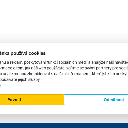
ánka používá cookies
ahu a reklam, poskytování funkcí sociálních médií a analýze naší návšt
rmace o tom, jak náš web používáte, sdílíme se svými partnery pro sociál
to údaje mohou zkombinovat s dalšími informacemi, které jste jim poskytli
používáte jejich služby.
í
Povolit
Odmítnout