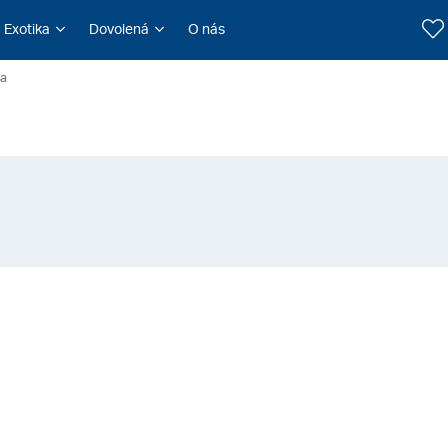
Exotika
Dovolená
O nás
ia