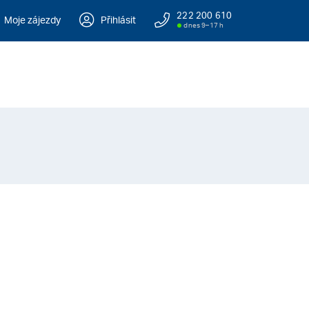
222 200 610
Moje zájezdy
Přihlásit
dnes 9–17 h