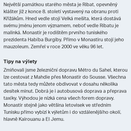
Největší památkou starého města je Ribat, opevněný
klášter již z konce 8. století vystavený na obranu proti
Křižákům. Hned vedle stojí Velká mešita, která dostává
svému jménu jenom významem, neboť vedle Ribatu je
malinká. Monastir je rodištěm prvního tuniského
prezidenta Habíba Burgiby. Přímo v Monastiru stojí jeho
mauzoleum. Zemřel v roce 2000 ve věku 96 let.
Tipy na výlety
Zmiňovali jsme železniční dopravu Métro du Sahel, kterou
lze cestovat z Mahdie přes Monastir do Sousse. Všechna
tato města tedy můžete obdivovat v dosahu několika
desítek minut. Dobrá je i autobusová doprava a přeprava
taxíky. Výhodou je nízká cena všech forem dopravy.
Monastir stejně jako většina letovisek ve středním
Tunisku přímo vybízí k výletům i do vzdálenějšího okolí,
hlavně Kairouanu a El Jemu.