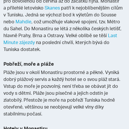
pro dovolenou od června až do začátku října. Monastir
a přilehlé letovisko
Skanes
patří k nejoblíbenějším cílům
v Tunisku. Jedná se výchozí bod k výletům do Sousse
nebo
Mahdie
, což umožňuje vlakové spojení, tzv. Métro
du Sahel. Do Monastiru se létá z několika českých letišť,
hlavně Prahy, Brna a Ostravy. Velké oblibě se těší
Last
Minute zájezdy
na poslední chvíli, kterých bývá do
Tuniska dostatek.
Pobřeží, moře a pláže
Pláže jsou v okolí Monastiru prostorné a pěkné. Vyniká
dobrý plážový servis a každý hotel se o svou pláž stará.
Vstup do moře je pozvolný, není třeba se obávat jít do
vody s dětmi. Pláže jsou písečné a jejich odstín je
zlatobílý. Přestože je moře na pobřeží Tuniska hodně
otevřené, většinou se neobjevují velké vlny díky
stabilnímu počasí.
Hotely v Monastiru