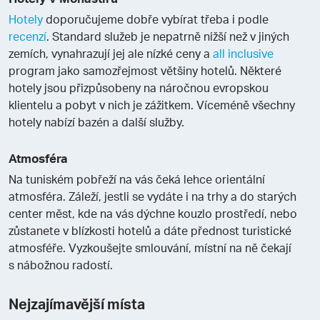
Hotely
doporučujeme dobře vybírat třeba i podle
recenzí
. Standard služeb je nepatrně nižší než v jiných
zemích, vynahrazují jej ale nízké ceny a
all inclusive
program jako samozřejmost většiny hotelů. Některé
hotely jsou přizpůsobeny na náročnou evropskou
klientelu a pobyt v nich je zážitkem. Víceméně všechny
hotely nabízí bazén a další služby.
Atmosféra
Na tuniském pobřeží na vás čeká lehce orientální
atmosféra. Záleží, jestli se vydáte i na trhy a do starých
center měst, kde na vás dýchne kouzlo prostředí, nebo
zůstanete v blízkosti hotelů a dáte přednost turistické
atmosféře. Vyzkoušejte smlouvání, místní na ně čekají
s nábožnou radostí.
Nejzajímavější místa