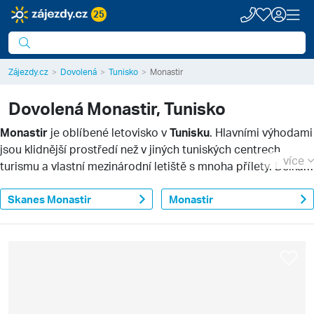
25
Zájezdy.cz
Dovolená
Tunisko
Monastir
Dovolená
Monastir, Tunisko
Monastir
je oblíbené letovisko v
Tunisku
. Hlavními výhodami
jsou klidnější prostředí než v jiných tuniských centrech
více
turismu a vlastní mezinárodní letiště s mnoha přílety. Délka
transferu do okolních hotelů je tak minimální. Historické
centrum Monastiru leží na výběžku do moře a je zajímavý cíl
Skanes Monastir
Monastir
výletů.