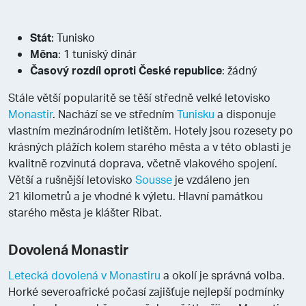
Stát
: Tunisko
Měna
: 1 tuniský dinár
Časový rozdíl oproti České republice
: žádný
Stále větší popularitě se těší středně velké letovisko
Monastir
. Nachází se ve středním
Tunisku
a disponuje
vlastním mezinárodním letištěm. Hotely jsou rozesety po
krásných plážích kolem starého města a v této oblasti je
kvalitně rozvinutá doprava, včetně vlakového spojení.
Větší a rušnější letovisko
Sousse
je vzdáleno jen
21 kilometrů a je vhodné k výletu. Hlavní památkou
starého města je klášter Ribat.
Dovolená Monastir
Letecká dovolená v Monastiru
a okolí je správná volba.
Horké severoafrické počasí zajišťuje nejlepší podmínky