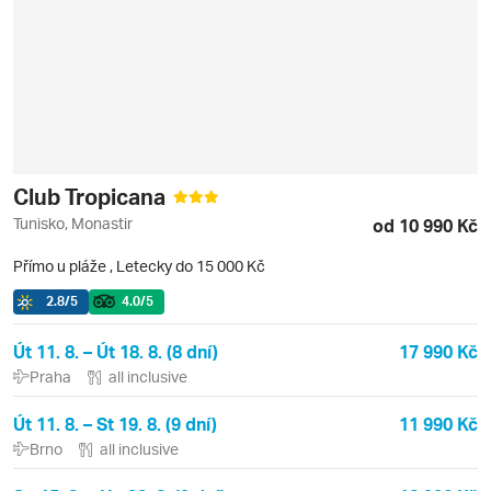
Club Tropicana
Tunisko, Monastir
od 10 990 Kč
Přímo u pláže
,
Letecky do 15 000 Kč
2.8
/5
4.0
/5
Út 11. 8. – Út 18. 8. (8 dní)
17 990 Kč
Praha
all inclusive
Út 11. 8. – St 19. 8. (9 dní)
11 990 Kč
Brno
all inclusive