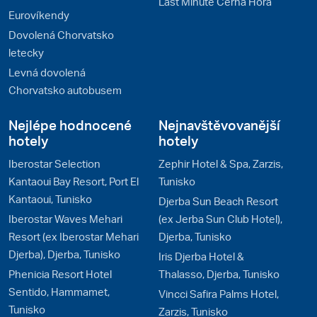
Last Minute Černá Hora
Eurovíkendy
Dovolená Chorvatsko
letecky
Levná dovolená
Chorvatsko autobusem
Nejlépe hodnocené
Nejnavštěvovanější
hotely
hotely
Iberostar Selection
Zephir Hotel & Spa, Zarzis,
Kantaoui Bay Resort, Port El
Tunisko
Kantaoui, Tunisko
Djerba Sun Beach Resort
Iberostar Waves Mehari
(ex Jerba Sun Club Hotel),
Resort (ex Iberostar Mehari
Djerba, Tunisko
Djerba), Djerba, Tunisko
Iris Djerba Hotel &
Phenicia Resort Hotel
Thalasso, Djerba, Tunisko
Sentido, Hammamet,
Vincci Safira Palms Hotel,
Tunisko
Zarzis, Tunisko