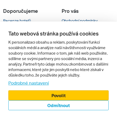
Doporučujeme
Pro vás
Recenze hotelů
Obchodní podmínky
Rady na cestu
Kontakty
Tato webová stránka používá cookies
Cestovní kanceláře
Nastavení cookies
K personalizaci obsahu a reklam, poskytování funkcí
sociálních médií a analýze naší návštěvnosti využíváme
Zájazdy.sk
Mobilní verze webu
soubory cookie. Informace o tom, jak náš web používáte,
sdílíme se svými partnery pro sociální média, inzerci a
analýzy. Partneři tyto údaje mohou zkombinovat s dalšími
Sledujte nás
informacemi, které jste jim poskytli nebo které získali v
důsledku toho, že používáte jejich služby.
Podrobné nastavení
Povolit
Odmítnout
© 2000 - 2026, Zájezdy.cz