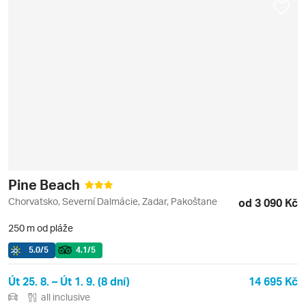
Pine Beach
Chorvatsko, Severní Dalmácie, Zadar, Pakoštane
od 3 090 Kč
250 m od pláže
5.0
/5
4.1
/5
Út 25. 8. – Út 1. 9. (8 dní)
14 695 Kč
all inclusive