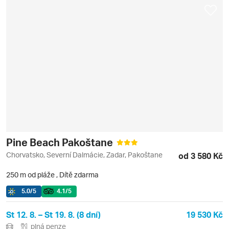
Pine Beach Pakoštane
Chorvatsko, Severní Dalmácie, Zadar, Pakoštane
od 3 580 Kč
250 m od pláže
,
Dítě zdarma
5.0
/5
4.1
/5
St 12. 8. – St 19. 8. (8 dní)
19 530 Kč
plná penze