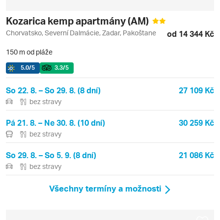
Kozarica kemp apartmány (AM)
Chorvatsko, Severní Dalmácie, Zadar, Pakoštane
od 14 344 Kč
150 m od pláže
5.0
/5
3.3
/5
So 22. 8. – So 29. 8. (8 dní)
27 109 Kč
bez stravy
Pá 21. 8. – Ne 30. 8. (10 dní)
30 259 Kč
bez stravy
So 29. 8. – So 5. 9. (8 dní)
21 086 Kč
bez stravy
Všechny termíny a možnosti