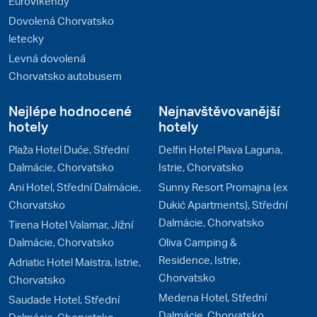
Eurovíkendy
Dovolená Chorvatsko
letecky
Levná dovolená
Chorvatsko autobusem
Nejlépe hodnocené
Nejnavštěvovanější
hotely
hotely
Plaža Hotel Duće, Střední
Delfin Hotel Plava Laguna,
Dalmácie, Chorvatsko
Istrie, Chorvatsko
Ani Hotel, Střední Dalmácie,
Sunny Resort Promajna (ex
Chorvatsko
Dukić Apartments), Střední
Dalmácie, Chorvatsko
Tirena Hotel Valamar, Jižní
Dalmácie, Chorvatsko
Oliva Camping &
Residence, Istrie,
Adriatic Hotel Maistra, Istrie,
Chorvatsko
Chorvatsko
Medena Hotel, Střední
Saudade Hotel, Střední
Dalmácie, Chorvatsko
Dalmácie, Chorvatsko