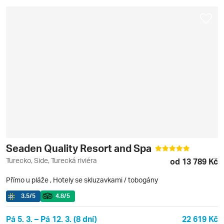
Seaden Quality Resort and Spa
Turecko, Side, Turecká riviéra
od 13 789 Kč
Přímo u pláže
,
Hotely se skluzavkami / tobogány
3.5
/5
4.8
/5
Pá 5. 3. – Pá 12. 3. (8 dní)
22 619 Kč