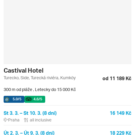
Castival Hotel
Turecko, Side, Turecká riviéra, Kumköy
od 11 189 Kč
300 m od pláže
,
Letecky do 15 000 Kč
5.0
/5
4.6
/5
St 3. 3. – St 10. 3. (8 dní)
16 149 Kč
Praha
all inclusive
Út 2. 3. – Út 9. 3. (8 dní)
18 229 Kč