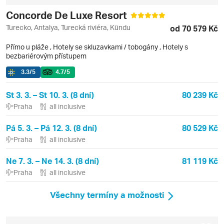
Concorde De Luxe Resort
Turecko, Antalya, Turecká riviéra, Kündu
od 70 579 Kč
Přímo u pláže
,
Hotely se skluzavkami / tobogány
, Hotely s
bezbariérovým přístupem
3.3
/5
4.7
/5
St 3. 3. – St 10. 3. (8 dní)
80 239 Kč
Praha
all inclusive
Pá 5. 3. – Pá 12. 3. (8 dní)
80 529 Kč
Praha
all inclusive
Ne 7. 3. – Ne 14. 3. (8 dní)
81 119 Kč
Praha
all inclusive
Všechny termíny a možnosti