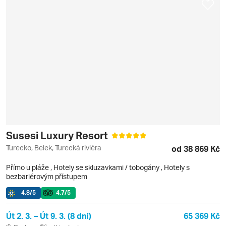
Susesi Luxury Resort
Turecko, Belek, Turecká riviéra
od 38 869 Kč
Přímo u pláže
,
Hotely se skluzavkami / tobogány
, Hotely s
bezbariérovým přístupem
4.8
/5
4.7
/5
Út 2. 3. – Út 9. 3. (8 dní)
65 369 Kč