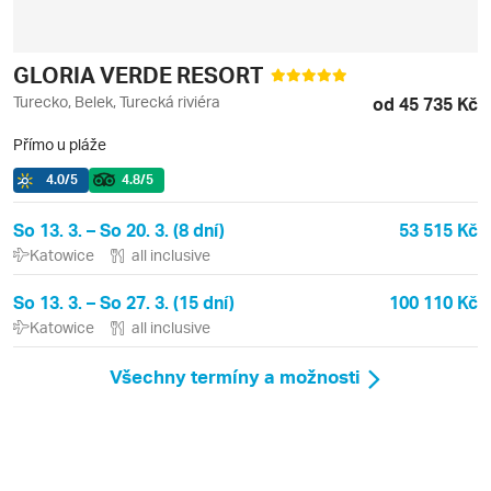
GLORIA VERDE RESORT
Turecko, Belek, Turecká riviéra
od 45 735 Kč
Přímo u pláže
4.0
/5
4.8
/5
So 13. 3. – So 20. 3. (8 dní)
53 515 Kč
Katowice
all inclusive
So 13. 3. – So 27. 3. (15 dní)
100 110 Kč
Katowice
all inclusive
Všechny termíny a možnosti