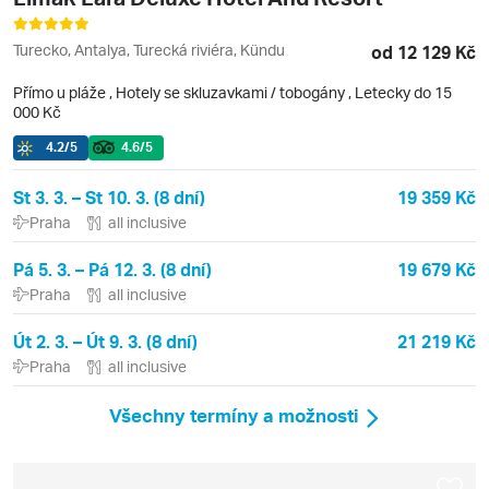
Turecko, Antalya, Turecká riviéra, Kündu
od 12 129 Kč
Přímo u pláže
,
Hotely se skluzavkami / tobogány
, Letecky do 15
000 Kč
4.2
/5
4.6
/5
St 3. 3. – St 10. 3. (8 dní)
19 359 Kč
Praha
all inclusive
Pá 5. 3. – Pá 12. 3. (8 dní)
19 679 Kč
Praha
all inclusive
Út 2. 3. – Út 9. 3. (8 dní)
21 219 Kč
Praha
all inclusive
Všechny termíny a možnosti