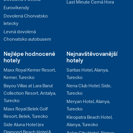
Last Minute Černá Hora
Eurovíkendy
Dovolená Chorvatsko
letecky
Levná dovolená
Chorvatsko autobusem
Nejlépe hodnocené
Nejnavštěvovanější
hotely
hotely
Maxx Royal Kemer Resort,
Saritas Hotel, Alanya,
Kemer, Turecko
Turecko
Bayou Villas at Lara Barut
Nena Club Hotel, Side,
Collection Resort, Antalya,
Turecko
Turecko
Meryan Hotel, Alanya,
Maxx Royal Belek Golf
Turecko
Resort, Belek, Turecko
Kleopatra Beach Hotel,
Side Aluna Hotel (ex
Alanya, Turecko
Diamond Beach Hotel &
Aslan City Hotel, Alanya,