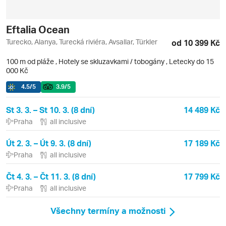
Eftalia Ocean
Turecko, Alanya, Turecká riviéra, Avsallar, Türkler
od 10 399 Kč
100 m od pláže
,
Hotely se skluzavkami / tobogány
, Letecky do 15
000 Kč
4.5
/5
3.9
/5
St 3. 3. – St 10. 3. (8 dní)
14 489 Kč
Praha
all inclusive
Út 2. 3. – Út 9. 3. (8 dní)
17 189 Kč
Praha
all inclusive
Čt 4. 3. – Čt 11. 3. (8 dní)
17 799 Kč
Praha
all inclusive
Všechny termíny a možnosti