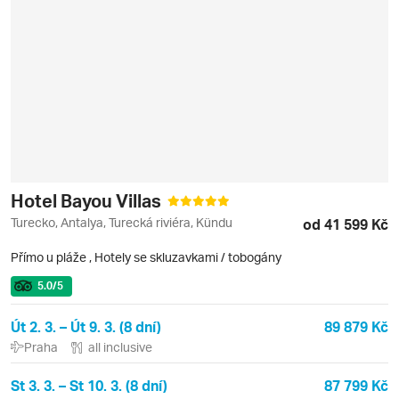
Hotel Bayou Villas
Turecko, Antalya, Turecká riviéra, Kündu
od 41 599 Kč
Přímo u pláže
,
Hotely se skluzavkami / tobogány
5.0
/5
Út 2. 3. – Út 9. 3. (8 dní)
89 879 Kč
Praha
all inclusive
St 3. 3. – St 10. 3. (8 dní)
87 799 Kč