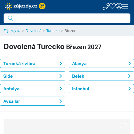
25
Zájezdy.cz
Dovolená
Turecko
Březen
Dovolená
Turecko
Březen 2027
Turecká riviéra
Alanya
Side
Belek
Antalya
Istanbul
Avsallar