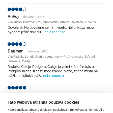
AnVoj
červenec 2026
Vila Matko Apartmány ***, Chorvatsko, Střední Dalmácie, Drvenik
Dovolená. Na dovolené se nám vcelku líbilo, ikdyž něco
bychom ještě doladili....
celá recenze
Dagmar
červenec 2026
Vila Radojka Lendić Studia a Apartmány ***, Chorvatsko, Střední
Dalmácie, Čaklje
Radojka Čaklje-Podgora. Čaklje je velmi krásné místo u
Podgory, klidnější část, moc krásné pláže, stinná místa na
pláži, nudistická pláž...
celá recenze
Teichin
září 2025
TUI Blue Makarska Hotel ****, Chorvatsko, Střední Dalmácie, Igrane
Tato webová stránka používá cookies
Hotel TUI BLUE Makarska- Adults Only. Ubytování v moderním
K personalizaci obsahu a reklam, poskytování funkcí sociálních médií a
hotelovém komplexu pro dospělé od 16ti let. Takže vyhledávají