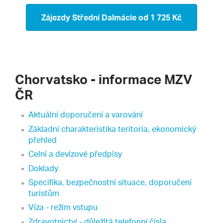
Zájezdy Střední Dalmácie
od 1 725 Kč
Chorvatsko - informace MZV
ČR
Aktuální doporučení a varování
Základní charakteristika teritoria, ekonomický
přehled
Celní a devizové předpisy
Doklady
Specifika, bezpečnostní situace, doporučení
turistům
Víza - režim vstupu
Zdravotnictví - důležitá telefonní čísla