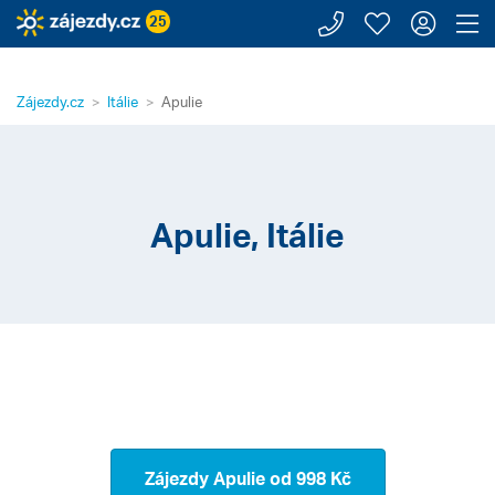
Zavolejte n
Moje záj
Přihl
Z
25
Zájezdy.cz
Itálie
Apulie
Apulie, Itálie
Zájezdy Apulie
od 998 Kč