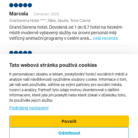
Marcela
červenec 2025
GranSerena Hotel ****, Itálie, Apulie, Torre Canne
Grand Serena hotel. Dovolená od 1 do 8.7 hotel na hezkém
místě moderně vybavený služby na úrovni personál milý
vstřícný animační programy v celém areá...
celá recenze
Eva
červen 2025
Tato webová stránka používá cookies
GranSerena Hotel ****, Itálie, Apulie, Torre Canne
K personalizaci obsahu a reklam, poskytování funkcí sociálních médií a
Hodnocení. Krásný hotel,všude čisto,bezvadná strava....
celá
analýze naší návštěvnosti využíváme soubory cookie. Informace o tom,
recenze
jak náš web používáte, sdílíme se svými partnery pro sociální média,
inzerci a analýzy. Partneři tyto údaje mohou zkombinovat s dalšími
informacemi, které jste jim poskytli nebo které získali v důsledku toho,
Všechny recenze hotelů v lokalitě Apulie
že používáte jejich služby.
Podrobné nastavení
Povolit
Odmítnout
© 2000 - 2026, Zájezdy.cz