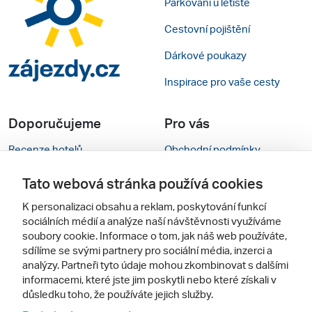
Parkování u letiště
Cestovní pojištění
Dárkové poukazy
Inspirace pro vaše cesty
Doporučujeme
Pro vás
Recenze hotelů
Obchodní podmínky
Rady na cestu
Kontakty
Tato webová stránka používá cookies
Cestovní kanceláře
Nastavení cookies
K personalizaci obsahu a reklam, poskytování funkcí
sociálních médií a analýze naší návštěvnosti využíváme
Zájazdy.sk
Mobilní verze webu
soubory cookie. Informace o tom, jak náš web používáte,
sdílíme se svými partnery pro sociální média, inzerci a
analýzy. Partneři tyto údaje mohou zkombinovat s dalšími
Sledujte nás
informacemi, které jste jim poskytli nebo které získali v
důsledku toho, že používáte jejich služby.