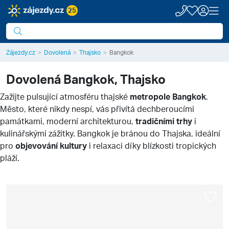
25
Zájezdy.cz
Dovolená
Thajsko
Bangkok
Dovolená
Bangkok, Thajsko
Zažijte pulsující atmosféru thajské
metropole Bangkok
.
Město, které nikdy nespí, vás přivítá dechberoucími
památkami, moderní architekturou,
tradičními trhy
i
kulinářskými zážitky. Bangkok je bránou do Thajska, ideální
pro
objevování kultury
i relaxaci díky blízkosti tropických
pláží.