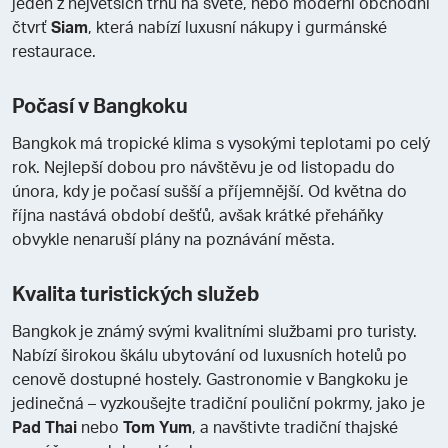
jeden z největších trhů na světě, nebo moderní obchodní
čtvrť
Siam
, která nabízí luxusní nákupy i gurmánské
restaurace.
Počasí v Bangkoku
Bangkok má tropické klima s vysokými teplotami po celý
rok. Nejlepší dobou pro návštěvu je od listopadu do
února, kdy je počasí sušší a příjemnější. Od května do
října nastává období dešťů, avšak krátké přeháňky
obvykle nenaruší plány na poznávání města.
Kvalita turistických služeb
Bangkok je známý svými kvalitními službami pro turisty.
Nabízí širokou škálu ubytování od luxusních hotelů po
cenově dostupné hostely. Gastronomie v Bangkoku je
jedinečná – vyzkoušejte tradiční pouliční pokrmy, jako je
Pad Thai
nebo
Tom Yum
, a navštivte tradiční thajské