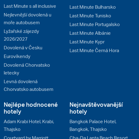
Last Minute s all inclusive
Last Minute Bulharsko
Nejlevnější dovolená u
Last Minute Tunisko
moře autobusem
Last Minute Portugalsko
Lyžařské zájezdy
Last Minute Albánie
2026/2027
Last Minute Kypr
Dovolená v Česku
Last Minute Černá Hora
Eurovíkendy
Dovolená Chorvatsko
letecky
Levná dovolená
Chorvatsko autobusem
Nejlépe hodnocené
Nejnavštěvovanější
hotely
hotely
Adam Krabi Hotel, Krabi,
Bangkok Palace Hotel,
Thajsko
Bangkok, Thajsko
Courtyard by Marriott
Cha-Da Lanta Beach Resort