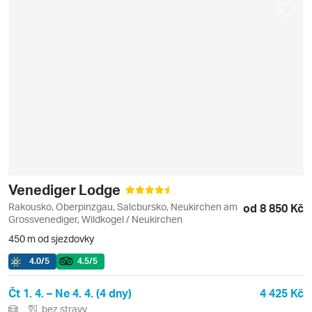
Venediger Lodge
Rakousko, Oberpinzgau, Salcbursko, Neukirchen am
od 8 850 Kč
Grossvenediger, Wildkogel / Neukirchen
450 m od sjezdovky
4.0
/5
4.5
/5
Čt 1. 4. – Ne 4. 4. (4 dny)
4 425 Kč
bez stravy