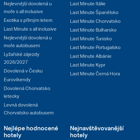
Nejlevnější dovolená u
Last Minute Itálie
moře s all inclusive
Last Minute Španělsko
Exotika s přímým letem
Last Minute Chorvatsko
Last Minute s all inclusive
Last Minute Bulharsko
Nejlevnější dovolená u
Last Minute Tunisko
moře autobusem
Last Minute Portugalsko
Lyžařské zájezdy
Last Minute Albánie
2026/2027
Last Minute Kypr
Dovolená v Česku
Last Minute Černá Hora
Eurovíkendy
Dovolená Chorvatsko
letecky
Levná dovolená
Chorvatsko autobusem
Nejlépe hodnocené
Nejnavštěvovanější
hotely
hotely