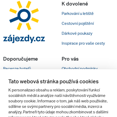
K dovolené
Parkování u letiště
Cestovní pojištění
Dárkové poukazy
Inspirace pro vaše cesty
Doporučujeme
Pro vás
Recenze hotelů
Obchodní podmínky
Rady na cestu
Kontakty
Tato webová stránka používá cookies
Cestovní kanceláře
Nastavení cookies
K personalizaci obsahu a reklam, poskytování funkcí
sociálních médií a analýze naší návštěvnosti využíváme
Zájazdy.sk
Verze webu pro PC
soubory cookie. Informace o tom, jak náš web používáte,
sdílíme se svými partnery pro sociální média, inzerci a
analýzy. Partneři tyto údaje mohou zkombinovat s dalšími
Sledujte nás