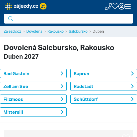
25
Zájezdy.cz
Dovolená
Rakousko
Salcbursko
Duben
Dovolená
Salcbursko, Rakousko
Duben 2027
Bad Gastein
Kaprun
Zell am See
Radstadt
Filzmoos
Schüttdorf
Mittersill