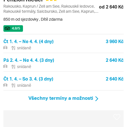
Rakousko, Kaprun / Zell am See, Rakouské ledovce,
od 2 640 Kč
Rakouské termály, Salcbursko, Zell am See, Kaprun,
Kitzsteinhorn Gletscher (ledovec), Maiskogel
850 m od sjezdovky
,
Dítě zdarma
4.8
/5
Čt 1. 4. – Ne 4. 4. (4 dny)
3 960 Kč
snídaně
Pá 2. 4. – Ne 4. 4. (3 dny)
2 640 Kč
snídaně
Čt 1. 4. – So 3. 4. (3 dny)
2 640 Kč
snídaně
Všechny termíny a možnosti