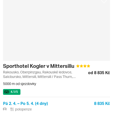
Sporthotel Kogler v Mittersillu
Rakousko, Oberpinzgau, Rakouské ledovce,
od 8 835 Kč
Salcbursko, Mittersill, Mittersill / Pass Thurn,
Weisssee Gletscherwelt (ledovec)
5000 m od sjezdovky
4.1
/5
Pá 2. 4. – Po 5. 4. (4 dny)
8 835 Kč
polopenze