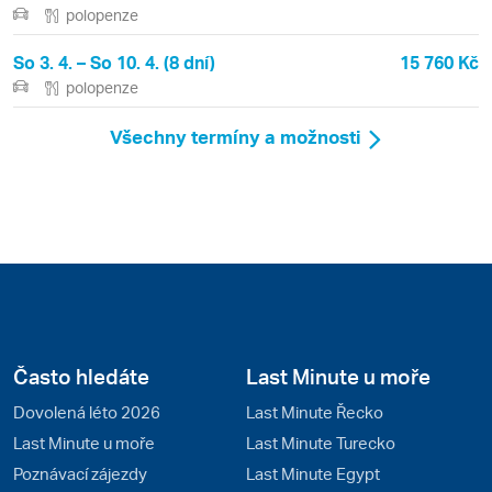
polopenze
So 3. 4. – So 10. 4. (8 dní)
15 760 Kč
polopenze
Všechny termíny a možnosti
Často hledáte
Last Minute u moře
Dovolená léto 2026
Last Minute Řecko
Last Minute u moře
Last Minute Turecko
Poznávací zájezdy
Last Minute Egypt