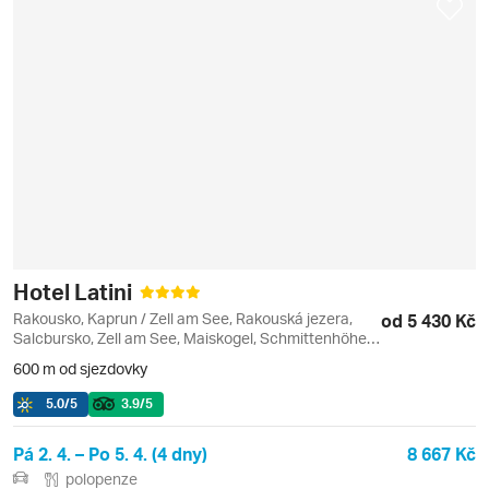
Hotel Latini
Rakousko, Kaprun / Zell am See, Rakouská jezera,
od 5 430 Kč
Salcbursko, Zell am See, Maiskogel, Schmittenhöhe,
Schüttdorf, Zeller See
600 m od sjezdovky
5.0
/5
3.9
/5
Pá 2. 4. – Po 5. 4. (4 dny)
8 667 Kč
polopenze