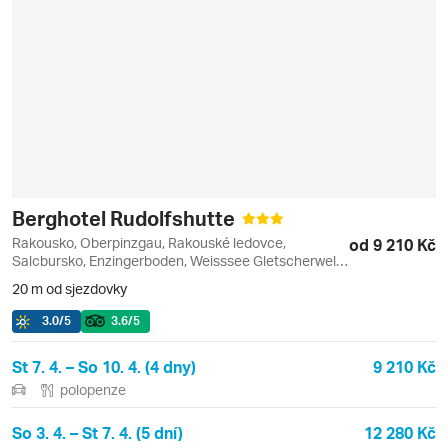
Berghotel Rudolfshutte
Rakousko, Oberpinzgau, Rakouské ledovce,
od 9 210 Kč
Salcbursko, Enzingerboden, Weisssee Gletscherwelt
(ledovec)
20 m od sjezdovky
3.0
/5
3.6
/5
St 7. 4. – So 10. 4. (4 dny)
9 210 Kč
polopenze
So 3. 4. – St 7. 4. (5 dní)
12 280 Kč