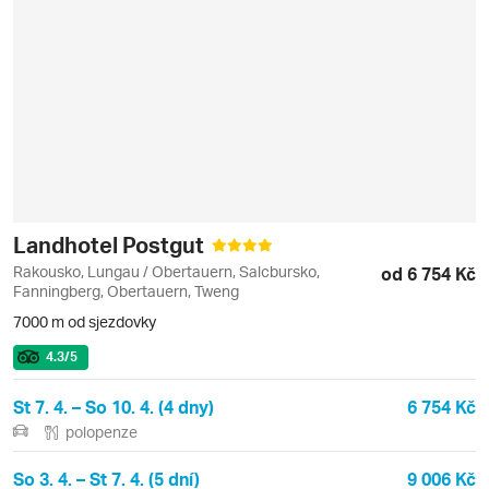
Landhotel Postgut
Rakousko, Lungau / Obertauern, Salcbursko,
od 6 754 Kč
Fanningberg, Obertauern, Tweng
7000 m od sjezdovky
4.3
/5
St 7. 4. – So 10. 4. (4 dny)
6 754 Kč
polopenze
So 3. 4. – St 7. 4. (5 dní)
9 006 Kč