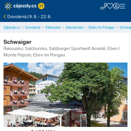
25
Dovolená | 9. 8. - 22. 8.
Zájezdy.cz
Dovolená
Rakousko
Salcbursko
Eben im Pongau
Schwai
Schwaiger
Rakousko, Salcbursko, Salzburger Sportwelt Amadé, Eben /
Monte Popolo, Eben im Pongau
Previous
Next