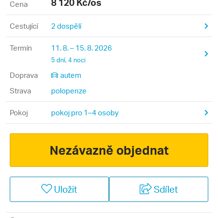
8 120
Kč/os
Cena
Cestující
2 dospělí
Termín
11. 8. – 15. 8. 2026
5 dní, 4 noci
Doprava
autem
Strava
polopenze
Pokoj
pokoj pro 1–4 osoby
Nezávazně objednat
Uložit
Sdílet