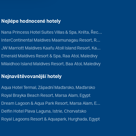
Nejlépe hodnocené hotely
Nana Princess Hotel Suites Villas & Spa, Kréta, Řecko
InterContinental Maldives Maamunagau Resort, Raa Atol, Maledivy
JW Marriott Maldives Kaafu Atoll Island Resort, Kaafu Atol, Maledivy
Emerald Maldives Resort & Spa, Raa Atol, Maledivy
Milaidhoo Island Maldives Resort, Baa Atol, Maledivy
Nejnavštěvovanější hotely
Aqua Hotel Termal, Západní Maďarsko, Maďarsko
Royal Brayka Beach Resort, Marsa Alam, Egypt
Dream Lagoon & Aqua Park Resort, Marsa Alam, Egypt
Delfin Hotel Plava Laguna, Istrie, Chorvatsko
Royal Lagoons Resort & Aquapark, Hurghada, Egypt