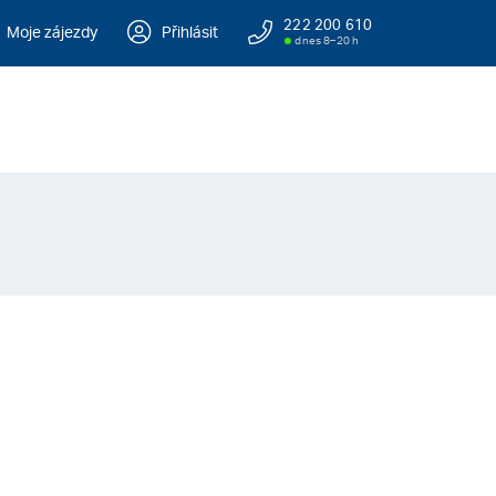
222 200 610
Moje zájezdy
Přihlásit
dnes 8–20 h