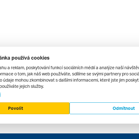
ánka používá cookies
ahu a reklam, poskytování funkcí sociálních médií a analýze naší návšt
rmace o tom, jak náš web používáte, sdílíme se svými partnery pro sociál
to údaje mohou zkombinovat s dalšími informacemi, které jste jim poskytli
používáte jejich služby.
í
Povolit
Odmítnout