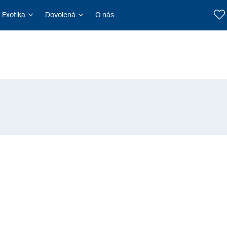
Exotika
Dovolená
O nás