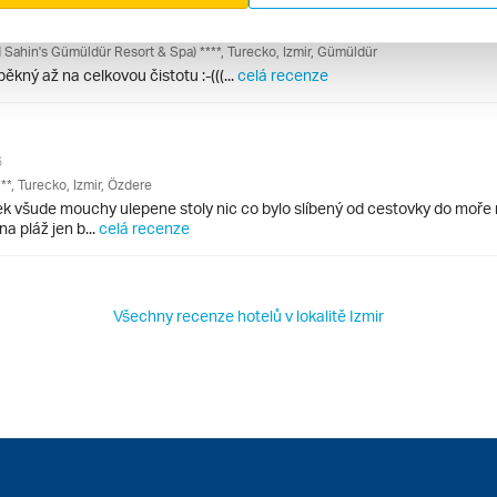
Sahin's Gümüldür Resort & Spa) ****, Turecko, Izmir, Gümüldür
ěkný až na celkovou čistotu :-(((...
celá recenze
6
**, Turecko, Izmir, Özdere
 všude mouchy ulepene stoly nic co bylo slíbený od cestovky do moře n
a pláž jen b...
celá recenze
Všechny recenze hotelů v lokalitě Izmir