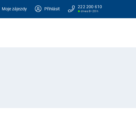
222 200 610
Moje zájezdy
Přihlásit
dnes 8–20 h