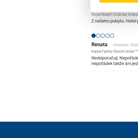
Jája
červen 2026
Royal Beach Club (ex Grand 
Z našeho pobytu. Hotel p
Renata
červenec 202
Karya Family Resort Hotel **
Nedoporučuji. Nepořádek
nepořádek takže ani jedn