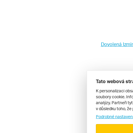
Dovolená Izmi
Poslední re
Tato webová str
K personalizaci obs
soubory cookie. Info
analýzy. Partneři ty
Banán
srpen 2026
v důsledku toho, že 
Aria Claros Beach & Spa Res
Podrobné nastaven
Dobra dovolena. Super h