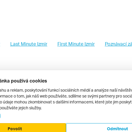
r
Last Minute Izmir
First Minute Izmir
Poznávací zá
cenze Izmir
ánka používá cookies
ahu a reklam, poskytování funkcí sociálních médií a analýze naší návšt
rmace o tom, jak náš web používáte, sdílíme se svými partnery pro sociál
to údaje mohou zkombinovat s dalšími informacemi, které jste jim poskytli
používáte jejich služby.
ort *****, Turecko, Izmir, Özdere
í
otel...
celá recenze
Povolit
Odmítnout