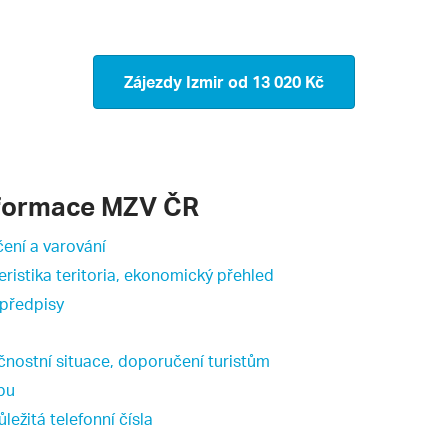
Zájezdy Izmir
od 13 020 Kč
nformace MZV ČR
ení a varování
eristika teritoria, ekonomický přehled
 předpisy
čnostní situace, doporučení turistům
upu
ůležitá telefonní čísla