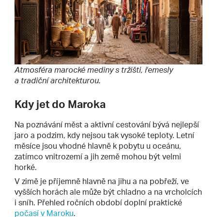
Atmosféra marocké mediny s tržišti, řemesly
a tradiční architekturou.
Kdy jet do Maroka
Na poznávání měst a aktivní cestování bývá nejlepší
jaro a podzim, kdy nejsou tak vysoké teploty. Letní
měsíce jsou vhodné hlavně k pobytu u oceánu,
zatímco vnitrozemí a jih země mohou být velmi
horké.
V zimě je příjemně hlavně na jihu a na pobřeží, ve
vyšších horách ale může být chladno a na vrcholcích
i sníh. Přehled ročních období doplní praktické
počasí v Maroku
.