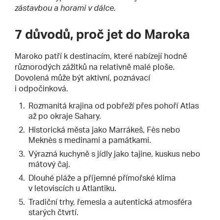
zástavbou a horami v dálce.
7 důvodů, proč jet do Maroka
Maroko patří k destinacím, které nabízejí hodně
různorodých zážitků na relativně malé ploše.
Dovolená může být aktivní, poznávací
i odpočinková.
Rozmanitá krajina od pobřeží přes pohoří Atlas
až po okraje Sahary.
Historická města jako Marrákeš, Fès nebo
Meknès s medinami a památkami.
Výrazná kuchyně s jídly jako tajine, kuskus nebo
mátový čaj.
Dlouhé pláže a příjemné přímořské klima
v letoviscích u Atlantiku.
Tradiční trhy, řemesla a autentická atmosféra
starých čtvrtí.