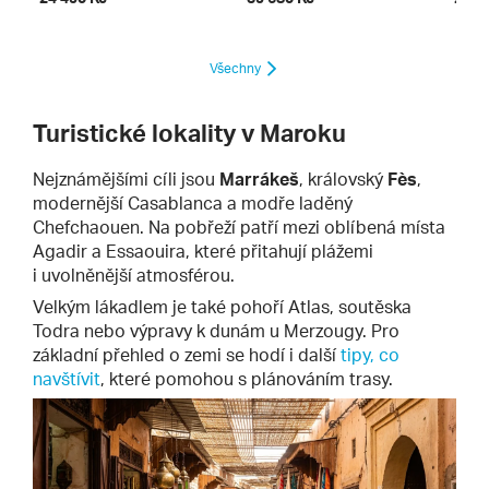
Všechny
Turistické lokality v Maroku
Nejznámějšími cíli jsou
Marrákeš
, královský
Fès
,
modernější Casablanca a modře laděný
Chefchaouen. Na pobřeží patří mezi oblíbená místa
Agadir a Essaouira, které přitahují plážemi
i uvolněnější atmosférou.
Velkým lákadlem je také pohoří Atlas, soutěska
Todra nebo výpravy k dunám u Merzougy. Pro
základní přehled o zemi se hodí i další
tipy, co
navštívit
, které pomohou s plánováním trasy.