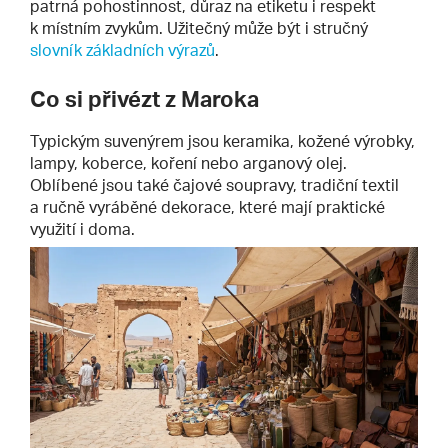
patrná pohostinnost, důraz na etiketu i respekt
k místním zvykům. Užitečný může být i stručný
slovník základních výrazů
.
Co si přivézt z Maroka
Typickým suvenýrem jsou keramika, kožené výrobky,
lampy, koberce, koření nebo arganový olej.
Oblíbené jsou také čajové soupravy, tradiční textil
a ručně vyráběné dekorace, které mají praktické
využití i doma.