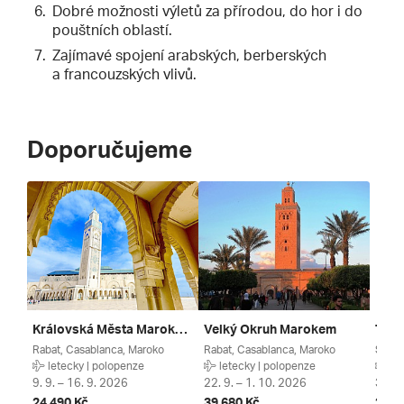
Dobré možnosti výletů za přírodou, do hor i do
pouštních oblastí.
Zajímavé spojení arabských, berberských
a francouzských vlivů.
Doporučujeme
Královská Města Maroka ***
Velký Okruh Marokem
Rabat, Casablanca, Maroko
Rabat, Casablanca, Maroko
Souss
letecky | polopenze
letecky | polopenze
let
9. 9. – 16. 9. 2026
22. 9. – 1. 10. 2026
30. 9
24 490 Kč
39 680 Kč
26 5