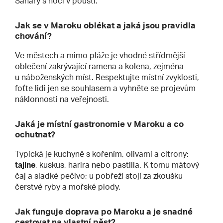
Sahary s nocí v poušti.
Jak se v Maroku oblékat a jaká jsou pravidla
chování?
Ve městech a mimo pláže je vhodné střídmější
oblečení zakrývající ramena a kolena, zejména
u náboženských míst. Respektujte místní zvyklosti,
foťte lidi jen se souhlasem a vyhněte se projevům
náklonnosti na veřejnosti.
Jaká je místní gastronomie v Maroku a co
ochutnat?
Typická je kuchyně s kořením, olivami a citrony:
tajine
, kuskus, harira nebo pastilla. K tomu mátový
čaj a sladké pečivo; u pobřeží stojí za zkoušku
čerstvé ryby a mořské plody.
Jak funguje doprava po Maroku a je snadné
cestovat na vlastní pěst?