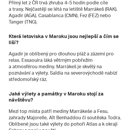
Přímý let z ČR trvá zhruba 4–5 hodin podle cíle
a trasy. Nejčastěji se létá na letiště Marrákeš (RAK),
Agadir (AGA), Casablanca (CMN), Fez (FEZ) nebo
Tanger (TNG).
Která letoviska v Maroku jsou nejlepší a čím se
liší?
Agadir je oblíbený pro dlouhou pláž a zázemí pro
relax, Essaouira láká větrným pobřežím
a atmosférou mediny. Marrákeš je skvělý na
poznávání a výlety, Saïdia na severovýchodě nabízí
středomořský ráz.
Jaké výlety a památky v Maroku stojí za
návštěvu?
Mezi top místa patří mediny Marrákeše a Fesu,
zahrady Majorelle, Aït Benhaddou či soutěska Todra.
Oblíbené jsou také výlety do pohoří Atlas a k okraji