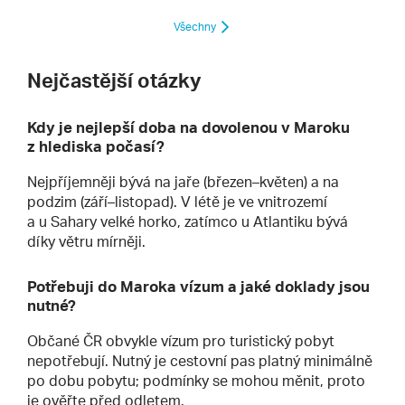
Všechny
Nejčastější otázky
Kdy je nejlepší doba na dovolenou v Maroku
z hlediska počasí?
Nejpříjemněji bývá na jaře (březen–květen) a na
podzim (září–listopad). V létě je ve vnitrozemí
a u Sahary velké horko, zatímco u Atlantiku bývá
díky větru mírněji.
Potřebuji do Maroka vízum a jaké doklady jsou
nutné?
Občané ČR obvykle vízum pro turistický pobyt
nepotřebují. Nutný je cestovní pas platný minimálně
po dobu pobytu; podmínky se mohou měnit, proto
je ověřte před odletem.