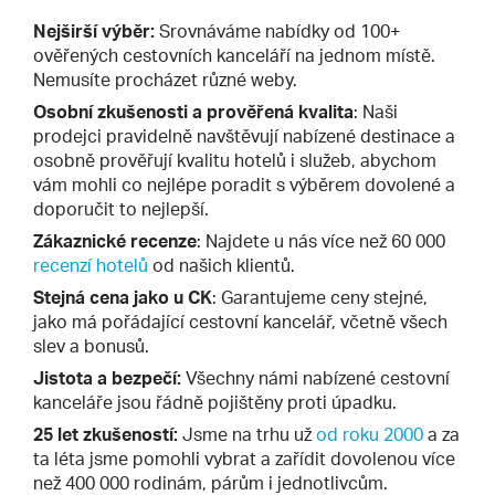
Nejširší výběr:
Srovnáváme nabídky od 100+
ověřených cestovních kanceláří na jednom místě.
Nemusíte procházet různé weby.
Osobní zkušenosti a prověřená kvalita
: Naši
prodejci pravidelně navštěvují nabízené destinace a
osobně prověřují kvalitu hotelů i služeb, abychom
vám mohli co nejlépe poradit s výběrem dovolené a
doporučit to nejlepší.
Zákaznické recenze
: Najdete u nás více než 60 000
recenzí hotelů
od našich klientů.
Stejná cena jako u CK
: Garantujeme ceny stejné,
jako má pořádající cestovní kancelář, včetně všech
slev a bonusů.
Jistota a bezpečí:
Všechny námi nabízené cestovní
kanceláře jsou řádně pojištěny proti úpadku.
25 let zkušeností:
Jsme na trhu už
od roku 2000
a za
ta léta jsme pomohli vybrat a zařídit dovolenou více
než 400 000 rodinám, párům i jednotlivcům.