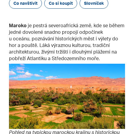
Co navštívit
Co si koupit
Slovníček
Maroko
je pestrá severoafrická země, kde se během
jedné dovolené snadno propojí odpočinek
u oceánu, poznávání historických měst i výlety do
hor a pouště. Láká výraznou kulturou, tradiční
architekturou, živými tržišti i dlouhými plážemi na
pobřeží Atlantiku a Středozemního moře.
Pohled na typickou marockou krajinu s historickou