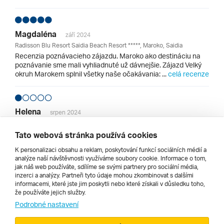
Magdaléna
září 2024
Radisson Blu Resort Saidia Beach Resort *****, Maroko, Saidia
Recenzia poznávacieho zájazdu. Maroko ako destináciu na
poznávanie sme mali vyhliadnuté už dávnejšie. Zájazd Velký
okruh Marokem splnil všetky naše očakávania: ...
celá recenze
Helena
srpen 2024
Caribbean Village Agador Resort Hotel ***, Maroko, Souss Massa,
Agadir
Tato webová stránka používá cookies
Hnus celkového hotelu. Itento hotel katastrofa,v jídelně
K personalizaci obsahu a reklam, poskytování funkcí sociálních médií a
špína,šváby,nedostatek ovoce,jídla malý výběr,sýry na
analýze naší návštěvnosti využíváme soubory cookie. Informace o tom,
vyžádání občas při zroše štěstí se host do...
celá recenze
jak náš web používáte, sdílíme se svými partnery pro sociální média,
inzerci a analýzy. Partneři tyto údaje mohou zkombinovat s dalšími
informacemi, které jste jim poskytli nebo které získali v důsledku toho,
že používáte jejich služby.
Všechny recenze hotelů v lokalitě Maroko
Podrobné nastavení