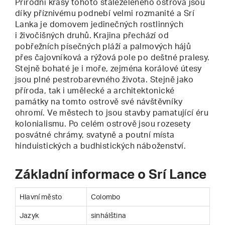
Přírodní krásy tohoto stálezeleného ostrova jsou
díky příznivému podnebí velmi rozmanité a Srí
Lanka je domovem jedinečných rostlinných
i živočišných druhů. Krajina přechází od
pobřežních písečných pláží a palmových hájů
přes čajovníková a rýžová pole po deštné pralesy.
Stejně bohaté je i moře, zejména korálové útesy
jsou plné pestrobarevného života. Stejně jako
příroda, tak i umělecké a architektonické
památky na tomto ostrově své návštěvníky
ohromí. Ve městech to jsou stavby pamatující éru
kolonialismu. Po celém ostrově jsou rozesety
posvátné chrámy, svatyně a poutní místa
hinduistických a budhistických náboženství.
Základní informace o Srí Lance
Hlavní město
Colombo
Jazyk
sinhálština