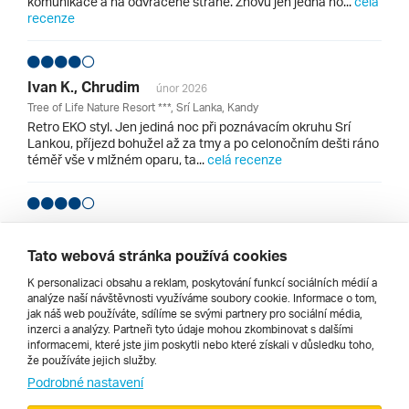
komunikace a na odvrácené straně. Znovu jen jedna no...
celá
recenze
Ivan K., Chrudim
únor 2026
Tree of Life Nature Resort ***, Srí Lanka, Kandy
Retro EKO styl. Jen jediná noc při poznávacím okruhu Srí
Lankou, příjezd bohužel až za tmy a po celonočním dešti ráno
téměř vše v mlžném oparu, ta...
celá recenze
Ivan K., Chrudim
únor 2026
Mermaid Hotel & Club ****, Srí Lanka, Západní pobřeží, Kalutara
Tato webová stránka používá cookies
Solidní plážová klasika. Strávených sice jen 2 a čtvrt dne na
K personalizaci obsahu a reklam, poskytování funkcí sociálních médií a
závěr okružní cesty po jižní části ostrova (a měl jsem tu
analýze naší návštěvnosti využíváme soubory cookie. Informace o tom,
výhodu, že jsem před 12ti lety pobý...
celá recenze
jak náš web používáte, sdílíme se svými partnery pro sociální média,
inzerci a analýzy. Partneři tyto údaje mohou zkombinovat s dalšími
informacemi, které jste jim poskytli nebo které získali v důsledku toho,
Všechny recenze hotelů v lokalitě Srí Lanka
že používáte jejich služby.
Podrobné nastavení