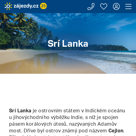
Zavolejte n
Moje záj
Přihl
Z
25
Zájezdy.cz
Srí Lanka
Srí Lanka
Srí Lanka
je ostrovním státem v Indickém oceánu
u jihovýchodního výběžku Indie, s níž je spojen
pásem korálových útesů, nazývaných Adamův
most. Dříve byl ostrov známý pod názvem
Cejlon
.