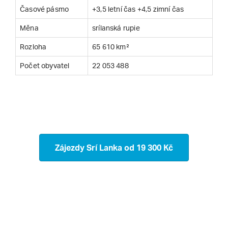
Časové pásmo
+3,5 letní čas +4,5 zimní čas
Měna
srílanská rupie
Rozloha
65 610 km²
Počet obyvatel
22 053 488
Zájezdy Srí Lanka
od 19 300 Kč