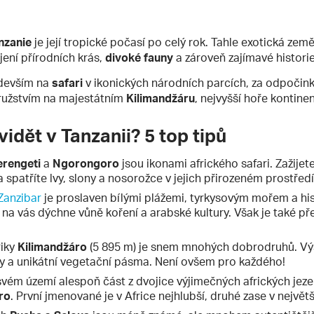
nzanie
je její tropické počasí po celý rok. Tahle exotická zem
jení přírodních krás,
divoké fauny
a zároveň zajímavé historie
edevším na
safari
v ikonických národních parcích, za odpočin
užstvím na majestátním
Kilimandžáru
, nejvyšší hoře kontinen
vidět v Tanzanii? 5 top tipů
erengeti
a
Ngorongoro
jsou ikonami afrického safari. Zažijet
 spatříte lvy, slony a nosorožce v jejich přirozeném prostředí
Zanzibar
je proslaven bílými plážemi, tyrkysovým mořem a h
na vás dýchne vůně koření a arabské kultury. Však je také př
riky
Kilimandžáro
(5 895 m) je snem mnohých dobrodruhů. Výs
y a unikátní vegetační pásma. Není ovšem pro každého!
vém území alespoň část z dvojice výjimečných afrických jeze
ero
. První jmenované je v Africe nejhlubší, druhé zase v největš