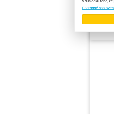
v důsledku toho, že 
Počet obyvatel
Podrobné nastaven