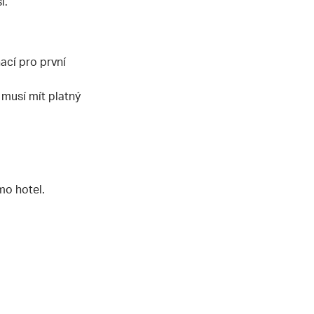
í.
ací pro první
 musí mít platný
mo hotel.