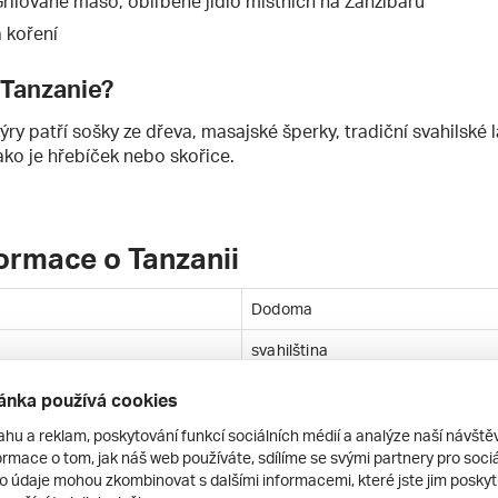
Grilované maso, oblíbené jídlo místních na Zanzibaru
 koření
z Tanzanie?
ry patří sošky ze dřeva, masajské šperky, tradiční svahilské 
jako je hřebíček nebo skořice.
formace o Tanzanii
Dodoma
svahilština
+2
ánka používá cookies
tanzanský šilink
ahu a reklam, poskytování funkcí sociálních médií a analýze naší návšt
rmace o tom, jak náš web používáte, sdílíme se svými partnery pro sociál
945 090 km²
to údaje mohou zkombinovat s dalšími informacemi, které jste jim poskytli