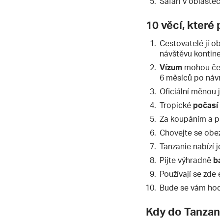
Safari v oblaste
10 věcí, které
Cestovatelé jí ob
návštěvu kontine
Vízum
mohou češt
6 měsíců po náv
Oficiální měnou 
Tropické
počasí
Za koupáním a pl
Chovejte se obez
Tanzanie nabízí 
Pijte výhradně
b
Používají se zde 
Bude se vám hodi
Kdy do Tanzan