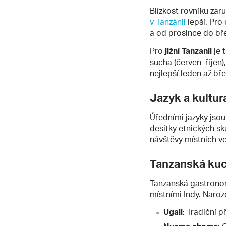
Blízkost rovníku zar
v Tanzánii
lepší. Pro
a od prosince do bř
Pro
jižní Tanzanii
je 
sucha (červen–říjen)
nejlepší leden až bře
Jazyk a kultur
Úředními jazyky jso
desítky etnických s
návštěvy místních ve
Tanzanská ku
Tanzanská gastronom
místními Indy. Naroz
Ugali
: Tradiční 