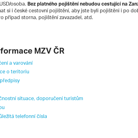
4 USD/osoba.
Bez platného pojištění nebudou cestující na Zan
 si i české cestovní pojištění, aby jste byli pojištěni i po d
o případ storna, pojištění zavazadel, atd.
informace MZV ČR
ení a varování
ce o teritoriu
 předpisy
čnostní situace, doporučení turistům
upu
ůležitá telefonní čísla