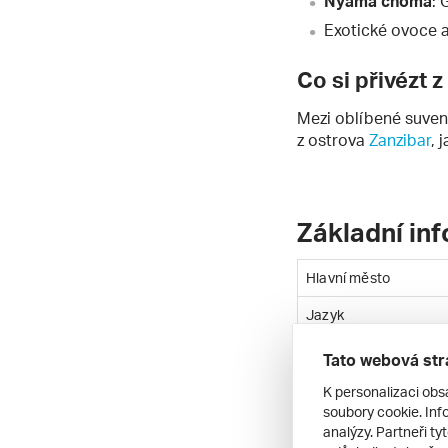
Nyama choma
: 
Exotické ovoce a
Co si přivézt 
Mezi oblíbené suvený
z ostrova
Zanzibar
, 
Základní in
Hlavní město
Jazyk
Časové pásmo
Tato webová str
Měna
K personalizaci obs
soubory cookie. Info
Rozloha
analýzy. Partneři ty