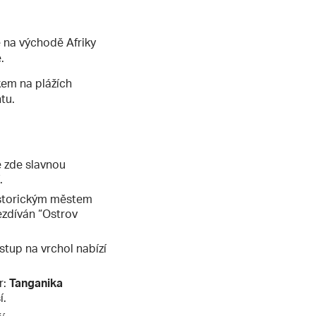
ě na východě Afriky
.
kem na plážích
tu.
e zde slavnou
.
istorickým městem
ezdíván “Ostrov
tup na vrchol nabízí
r:
Tanganika
í.