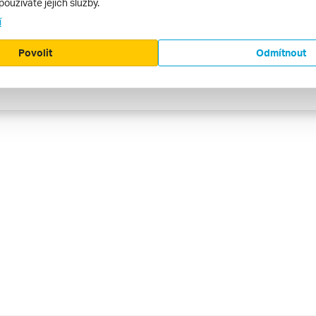
používáte jejich služby.
67 000 000
í
Povolit
Odmítnout