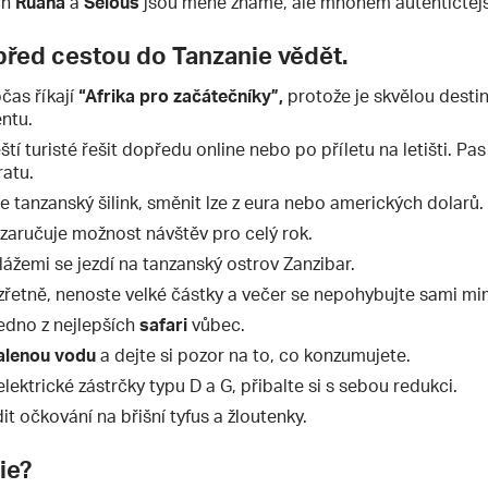
ch
Ruaha
a
Selous
jsou méně známé, ale mnohem autentičtějš
 před cestou do Tanzanie vědět.
čas říkají
“Afrika pro začátečníky”,
protože je skvělou destin
ntu.
í turisté řešit dopředu online nebo po příletu na letišti. Pas
ratu.
je tanzanský šilink, směnit lze z eura nebo amerických dolarů.
zaručuje možnost návštěv pro celý rok.
ážemi se jezdí na tanzanský ostrov Zanzibar.
řetně, nenoste velké částky a večer se nepohybujte sami mi
jedno z nejlepších
safari
vůbec.
alenou vodu
a dejte si pozor na to, co konzumujete.
elektrické zástrčky typu D a G, přibalte si s sebou redukci.
t očkování na břišní tyfus a žloutenky.
ie?