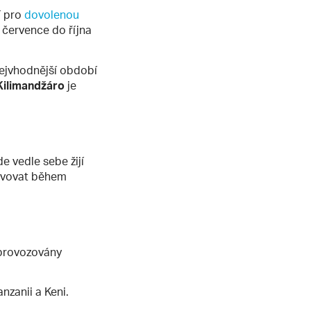
í pro
dovolenou
 července do října
 nejvhodnější období
Kilimandžáro
je
e vedle sebe žijí
divovat během
 provozovány
nzanii a Keni.