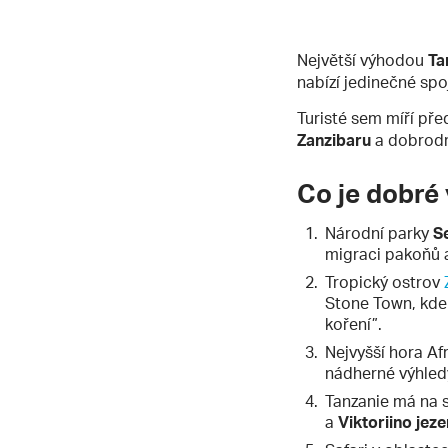
Největší výhodou
Ta
nabízí jedinečné spo
Turisté sem míří př
Zanzibaru
a dobrodr
Co je dobré 
Národní parky
S
migraci pakoňů a
Tropický ostrov
Stone Town, kde 
koření”.
Nejvyšší hora Af
nádherné výhled
Tanzanie má na s
a
Viktoriino jez