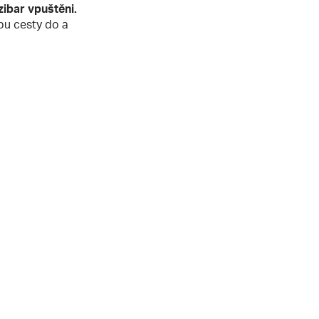
zibar vpuštěni.
obu cesty do a