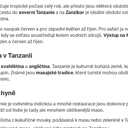
učuje tropické počasí celý rok, ale přesto jsou některá obdob
 cestu do
severní Tanzanie
a na
Zanzibar
je ideální období od
ezna.
to naopak červen a pro západní květen až říjen. Pro safari ja
, kdy se zvířata soustřeďují kolem vodních zdrojů.
Výstup na 
zen a červen až říjen.
a v Tanzanii
u
svahilština
a
angličtina
. Tanzanie je kulturně bohatá země, kd
kupin. Známé jsou
masajské tradice
, které turisté mohou ob
snic.
chyně
ie je ovlivněna indickou a mnohé restaurace jsou dokonce
díl od Indie je tady ale mnohem oblíbenější maso.
příloha z kukuřičné mouky, podávaná k masu nebo zelenině v Ta