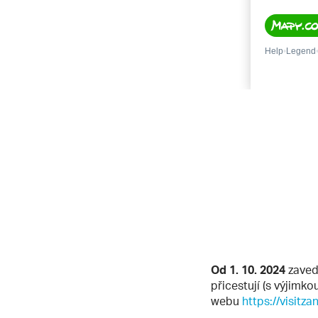
Od 1. 10. 2024
zaved
přicestují (s výjimko
webu
https://visitza