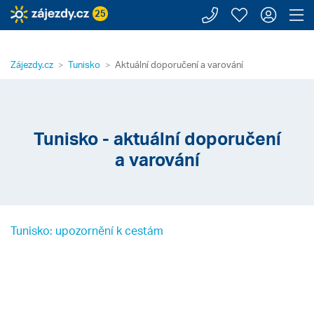
Zavolejte n
Moje záj
Přihl
Z
25
Zájezdy.cz
Tunisko
Aktuální doporučení a varování
Tunisko - aktuální doporučení
a varování
Tunisko: upozornění k cestám