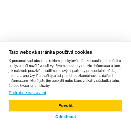
Tato webová stránka používá cookies
K personalizaci obsahu a reklam, poskytování funkcí sociálních médií a
analýze naší návštěvnosti využíváme soubory cookie. Informace o tom,
jak náš web používáte, sdílíme se svými partnery pro sociální média,
inzerci a analýzy. Partneři tyto údaje mohou zkombinovat s dalšími
informacemi, které jste jim poskytli nebo které získali v důsledku toho,
že používáte jejich služby.
Podrobné nastavení
© 2000 - 2026, Zájezdy.cz
Povolit
Odmítnout