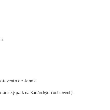
lu
 Sotavento de Jandía
botanický park na Kanárských ostrovech),