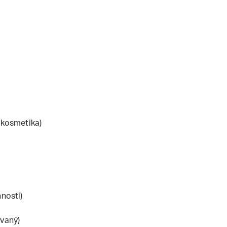
 kosmetika)
nosti)
ívaný)