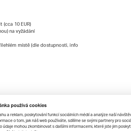
t (cca 10 EUR)
nou) na vyžádání
lehlém místě (dle dostupnosti, info
ánka používá cookies
ahu a reklam, poskytování funkcí sociálních médií a analýze naší návšt
rmace o tom, jak náš web používáte, sdílíme se svými partnery pro sociál
to údaje mohou zkombinovat s dalšími informacemi, které jste jim poskytli
období od 15.6. do 25.9. 2026.