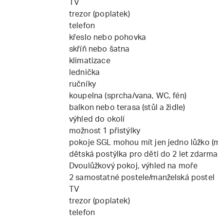
TV
trezor (poplatek)
telefon
křeslo nebo pohovka
skříň nebo šatna
klimatizace
lednička
ručníky
koupelna (sprcha/vana, WC, fén)
balkon nebo terasa (stůl a židle)
výhled do okolí
možnost 1 přistýlky
pokoje SGL mohou mít jen jedno lůžko (m
dětská postýlka pro děti do 2 let zdarma
Dvoulůžkový pokoj, výhled na moře
2 samostatné postele/manželská postel
TV
trezor (poplatek)
telefon