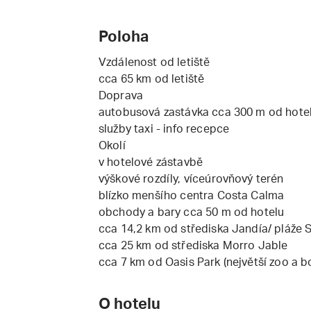
Poloha
Vzdálenost od letiště
cca 65 km od letiště
Doprava
autobusová zastávka cca 300 m od hote
služby taxi - info recepce
Okolí
v hotelové zástavbě
výškové rozdíly, víceúrovňový terén
blízko menšího centra Costa Calma
obchody a bary cca 50 m od hotelu
cca 14,2 km od střediska Jandía/ pláže
cca 25 km od střediska Morro Jable
cca 7 km od Oasis Park (největší zoo a 
O hotelu