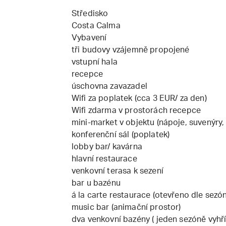
Středisko
Costa Calma
Vybavení
tři budovy vzájemně propojené
vstupní hala
recepce
úschovna zavazadel
Wifi za poplatek (cca 3 EUR/ za den)
Wifi zdarma v prostorách recepce
mini-market v objektu (nápoje, suvenýry,
konferenční sál (poplatek)
lobby bar/ kavárna
hlavní restaurace
venkovní terasa k sezení
bar u bazénu
á la carte restaurace (otevřeno dle sezón
music bar (animační prostor)
dva venkovní bazény ( jeden sezóně vyhř