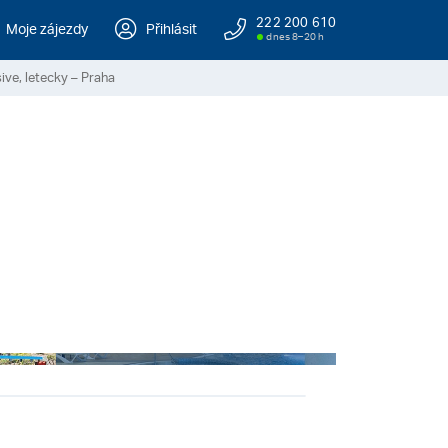
222 200 610
Moje zájezdy
Přihlásit
dnes 8–20 h
usive, letecky – Praha
+ 22