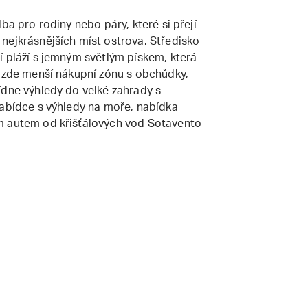
ba pro rodiny nebo páry, které si přejí
nejkrásnějších míst ostrova. Středisko
í pláží s jemným světlým pískem, která
e zde menší nákupní zónu s obchůdky,
ídne výhledy do velké zahrady s
nabídce s výhledy na moře, nabídka
m autem od křišťálových vod Sotavento