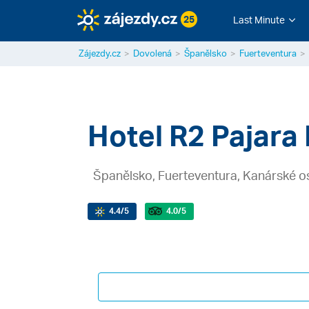
25
Last Minute
Zájezdy.cz
Dovolená
Španělsko
Fuerteventura
Hotel R2 Pajara
Španělsko, Fuerteventura, Kanárské o
4.4
/5
4.0
/5