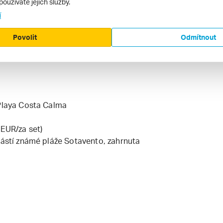
používáte jejich služby.
í
Povolit
Odmítnout
 cca 50 m od areálu hotelu
 Playa Costa Calma
 EUR/za set)
částí známé pláže Sotavento, zahrnuta