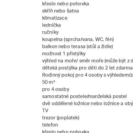
křeslo nebo pohovka
skříň nebo šatna
klimatizace
lednička
ručníky
koupelna (sprcha/vana, WC, fén)
balkon nebo terasa (stůl a židle)
možnost 1 přistýlky
výhled na moře/ směr moře (může být z dá
dětská postýlka pro děti do 2 let zdarma
Rodinný pokoj pro 4 osoby s výhledem/
50 m²
pro 4 osoby
samostatné postele/manželská postel
dvě oddělené ložnice nebo ložnice a obý
TV
trezor (poplatek)
telefon
křeslo nebo pohovka