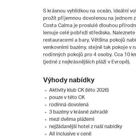
S krásnou vyhlídkou na oceán, ideální vol
prožít příjemnou dovolenou na jednom z 
Costa Calma je proslulé dlouhou přírodn
lemuje celé pobřeží střediska. Naleznet
restauracemi a bary. Většina pokojů nab
venkovními bazény, stejně tak pokoje v 
rodinných pokojů pro 4 osoby. Cca 10 k
(jedné z nejkrásnějších pláží v Evropě).
Výhody nabídky
Aktivity klub CK (léto 2026)
pouze v této CK
rodinná dovolená
3 bazény v krásné zahradě
mezi dvěma plážemi
nejžádanější hotel z naší nabídky
All inclusive v ceně