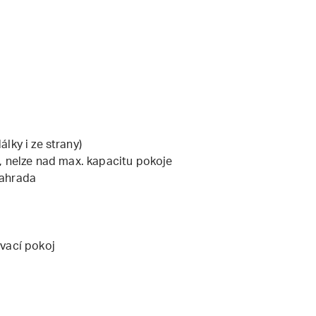
lky i ze strany)
, nelze nad max. kapacitu pokoje
zahrada
vací pokoj