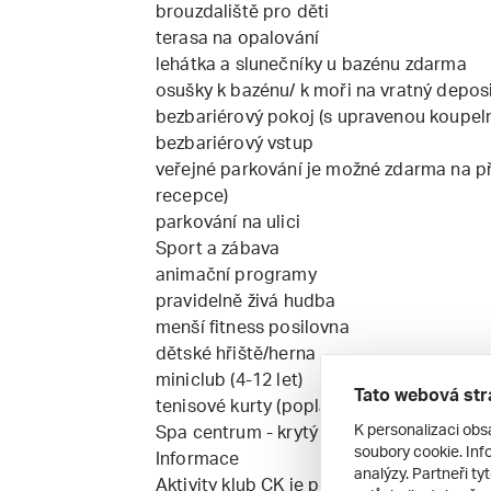
brouzdaliště pro děti
terasa na opalování
lehátka a slunečníky u bazénu zdarma
osušky k bazénu/ k moři na vratný deposi
bezbariérový pokoj (s upravenou koupel
bezbariérový vstup
veřejné parkování je možné zdarma na při
recepce)
parkování na ulici
Sport a zábava
animační programy
pravidelně živá hudba
menší fitness posilovna
dětské hřiště/herna
miniclub (4-12 let)
Tato webová str
tenisové kurty (poplatek)
K personalizaci obs
Spa centrum - krytý bazén (poplatek)
soubory cookie. Info
Informace
analýzy. Partneři ty
Aktivity klub CK je pro Vás přichystán v 