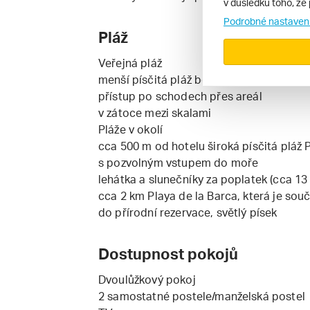
v důsledku toho, že 
Podrobné nastaven
Pláž
Veřejná pláž
menší písčitá pláž bez plážového servisu
přístup po schodech přes areál
v zátoce mezi skalami
Pláže v okolí
cca 500 m od hotelu široká písčitá pláž
s pozvolným vstupem do moře
lehátka a slunečníky za poplatek (cca 13
cca 2 km Playa de la Barca, která je sou
do přírodní rezervace, světlý písek
Dostupnost pokojů
Dvoulůžkový pokoj
2 samostatné postele/manželská postel