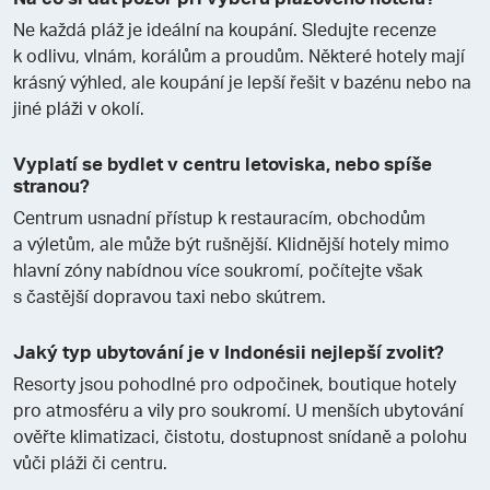
Ne každá pláž je ideální na koupání. Sledujte recenze
k odlivu, vlnám, korálům a proudům. Některé hotely mají
krásný výhled, ale koupání je lepší řešit v bazénu nebo na
jiné pláži v okolí.
Vyplatí se bydlet v centru letoviska, nebo spíše
stranou?
Centrum usnadní přístup k restauracím, obchodům
a výletům, ale může být rušnější. Klidnější hotely mimo
hlavní zóny nabídnou více soukromí, počítejte však
s častější dopravou taxi nebo skútrem.
Jaký typ ubytování je v Indonésii nejlepší zvolit?
Resorty jsou pohodlné pro odpočinek, boutique hotely
pro atmosféru a vily pro soukromí. U menších ubytování
ověřte klimatizaci, čistotu, dostupnost snídaně a polohu
vůči pláži či centru.