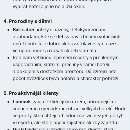
vybírat hotel a jeho nejbližší okolí.
4. Pro rodiny s dětmi
Bali
nabízí hotely s bazény, dětskými zónami
a zahradami, kde se děti zabaví i během volnějších
dnů. U hotelů je dobré sledovat hlavně typ pláže,
vstup do moře a rozsah služeb v areálu.
Rodinám většinou lépe sedí resorty s přehledným
uspořádáním, kratšími přesuny v rámci hotelu
a pokojem s dostatkem prostoru. Důležitější než
počet hvězdiček bývá poloha a charakter pobřeží.
5. Pro aktivnější klienty
Lombok:
zaujme klidnějším rázem, přírodnějšími
scenériemi a menší koncentrací velkých hotelů. Hodí
se pro ty, kteří chtějí od Indonésie víc než jen pobyt
v resortu, ale stále ocení zajištěné služby zájezdu.
Gili Islands:
jsou vhodné spíše pro klienty, kteří