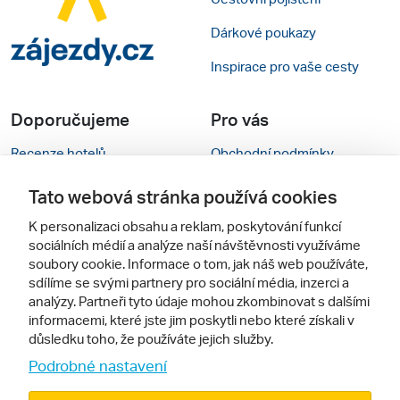
Dárkové poukazy
Inspirace pro vaše cesty
Doporučujeme
Pro vás
Recenze hotelů
Obchodní podmínky
Rady na cestu
Kontakty
Tato webová stránka používá cookies
Cestovní kanceláře
Nastavení cookies
K personalizaci obsahu a reklam, poskytování funkcí
sociálních médií a analýze naší návštěvnosti využíváme
Zájazdy.sk
Verze webu pro PC
soubory cookie. Informace o tom, jak náš web používáte,
sdílíme se svými partnery pro sociální média, inzerci a
analýzy. Partneři tyto údaje mohou zkombinovat s dalšími
Sledujte nás
informacemi, které jste jim poskytli nebo které získali v
důsledku toho, že používáte jejich služby.
Podrobné nastavení