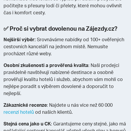
počítejte s přesuny lodí či přelety, které mohou ovlivnit
čas i komfort cesty.
✅ Proč si vybrat dovolenou na Zájezdy.cz?
Nejširší výběr:
Srovnáváme nabídky od 100+ ověřených
cestovních kanceláří na jednom místě. Nemusíte
procházet různé weby.
Osobní zkušenosti a prověřená kvalita
: Naši prodejci
pravidelně navštěvují nabízené destinace a osobně
prověřují kvalitu hotelů i služeb, abychom vám mohli co
nejlépe poradit s výběrem dovolené a doporučit to
nejlepší.
Zákaznické recenze
: Najdete u nás více než 60 000
recenzí hotelů
od našich klientů.
Stejná cena jako u CK
: Garantujeme ceny stejné, jako má
pořádající cestovní kancelář, včetně všech slev a bonusů.