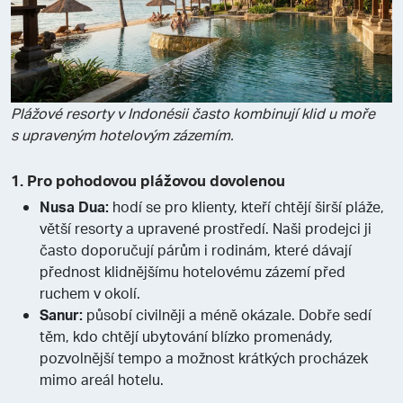
Plážové resorty v Indonésii často kombinují klid u moře
s upraveným hotelovým zázemím.
1. Pro pohodovou plážovou dovolenou
Nusa Dua:
hodí se pro klienty, kteří chtějí širší pláže,
větší resorty a upravené prostředí. Naši prodejci ji
často doporučují párům i rodinám, které dávají
přednost klidnějšímu hotelovému zázemí před
ruchem v okolí.
Sanur:
působí civilněji a méně okázale. Dobře sedí
těm, kdo chtějí ubytování blízko promenády,
pozvolnější tempo a možnost krátkých procházek
mimo areál hotelu.