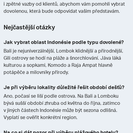
i zpětné vazby od klientů, abychom vám pomohli vybrat
dovolenou, která bude odpovídat vašim představám.
Nejčastější otázky
Jak vybrat oblast Indonésie podle typu dovolené?
Bali je nejuniverzálnější, Lombok klidnější a přírodnější,
Gili ostrovy se hodí na pláže a šnorchlování. Jáva láká
kulturou a sopkami, Komodo a Raja Ampat hlavně
potápěče a milovníky přírody.
Je při výběru lokality důležité řešit období dešťů?
Ano, počasí se liší podle ostrova. Na Bali a Lomboku
bývá sušší období zhruba od května do října, zatímco
v jiných částech Indonésie může být sezona odlišná.
Vyplatí se ověřit konkrétní region.
Na co si dát pozor při výběru plážového hotelu?