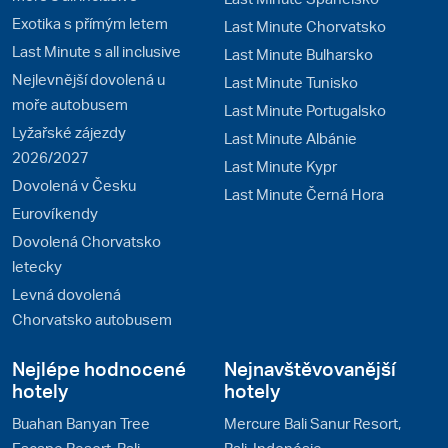
Exotika s přímým letem
Last Minute Chorvatsko
Last Minute s all inclusive
Last Minute Bulharsko
Nejlevnější dovolená u
Last Minute Tunisko
moře autobusem
Last Minute Portugalsko
Lyžařské zájezdy
Last Minute Albánie
2026/2027
Last Minute Kypr
Dovolená v Česku
Last Minute Černá Hora
Eurovíkendy
Dovolená Chorvatsko
letecky
Levná dovolená
Chorvatsko autobusem
Nejlépe hodnocené
Nejnavštěvovanější
hotely
hotely
Buahan Banyan Tree
Mercure Bali Sanur Resort,
Escape Resort, Bali,
Bali, Indonésie