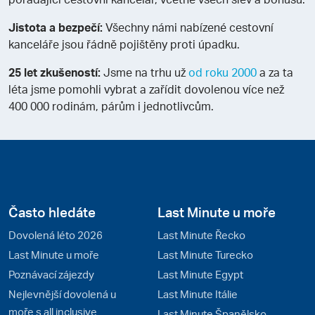
Jistota a bezpečí:
Všechny námi nabízené cestovní
kanceláře jsou řádně pojištěny proti úpadku.
25 let zkušeností:
Jsme na trhu už
od roku 2000
a za ta
léta jsme pomohli vybrat a zařídit dovolenou více než
400 000 rodinám, párům i jednotlivcům.
Často hledáte
Last Minute u moře
Dovolená léto 2026
Last Minute Řecko
Last Minute u moře
Last Minute Turecko
Poznávací zájezdy
Last Minute Egypt
Nejlevnější dovolená u
Last Minute Itálie
moře s all inclusive
Last Minute Španělsko