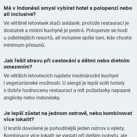
Má v Indonésii smysl vybírat hotel s polopenzí nebo
all inclusive?
Ve většině letovisek stačí snídaně, protože restaurací je
dostatek a místní kuchyně je pestrá. Polopenze se hodí
u odlehlejších resortů, all inclusive spíše tam, kde chcete
minimum přesunů.
Jak řešit stravu při cestování s dětmi nebo dietním
omezením?
Ve větších letoviscích najdete mezinárodní kuchyni
i vegetariánské možnosti. U alergií je lepší volit hotely
s dobře hodnocenu restaurací a mít požadavky napsané
anglicky nebo indonésky.
Je lepší zůstat na jednom ostrově, nebo kombinovat
více lokalit?
U kratší dovolené je pohodlnější jeden ostrov s výlety.
Kombinace více lokalit se vyplatí při delším pobytu, ale