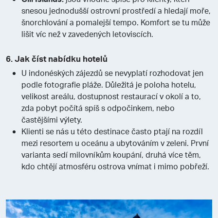
snesou jednodušší ostrovní prostředí a hledají moře,
šnorchlování a pomalejší tempo. Komfort se tu může
lišit víc než v zavedených letoviscích.
6. Jak číst nabídku hotelů
U indonéských zájezdů se nevyplatí rozhodovat jen
podle fotografie pláže. Důležitá je poloha hotelu,
velikost areálu, dostupnost restaurací v okolí a to,
zda pobyt počítá spíš s odpočinkem, nebo
častějšími výlety.
Klienti se nás u této destinace často ptají na rozdíl
mezi resortem u oceánu a ubytováním v zeleni. První
varianta sedí milovníkům koupání, druhá více těm,
kdo chtějí atmosféru ostrova vnímat i mimo pobřeží.