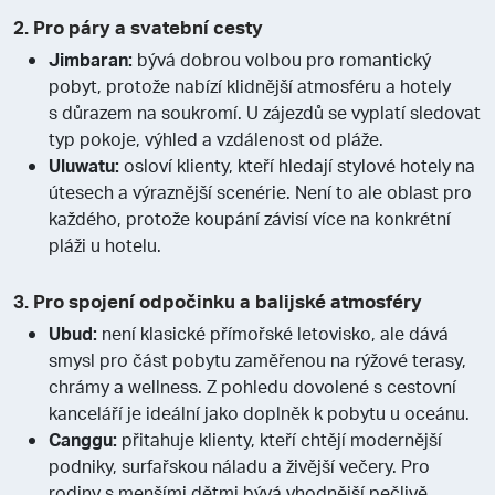
2. Pro páry a svatební cesty
Jimbaran:
bývá dobrou volbou pro romantický
pobyt, protože nabízí klidnější atmosféru a hotely
s důrazem na soukromí. U zájezdů se vyplatí sledovat
typ pokoje, výhled a vzdálenost od pláže.
Uluwatu:
osloví klienty, kteří hledají stylové hotely na
útesech a výraznější scenérie. Není to ale oblast pro
každého, protože koupání závisí více na konkrétní
pláži u hotelu.
3. Pro spojení odpočinku a balijské atmosféry
Ubud:
není klasické přímořské letovisko, ale dává
smysl pro část pobytu zaměřenou na rýžové terasy,
chrámy a wellness. Z pohledu dovolené s cestovní
kanceláří je ideální jako doplněk k pobytu u oceánu.
Canggu:
přitahuje klienty, kteří chtějí modernější
podniky, surfařskou náladu a živější večery. Pro
rodiny s menšími dětmi bývá vhodnější pečlivě