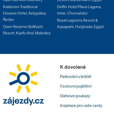
Kalderimi Traditional
Delfin Hotel Plava Laguna,
Houses Hotel, Astypalea,
Istrie, Chorvatsko
Řecko
Royal Lagoons Resort &
Ozen Reserve Bolifushi
Aquapark, Hurghada, Egypt
Resort, Kaafu Atol, Maledivy
K dovolené
Parkování u letiště
Cestovní pojištění
Dárkové poukazy
Inspirace pro vaše cesty