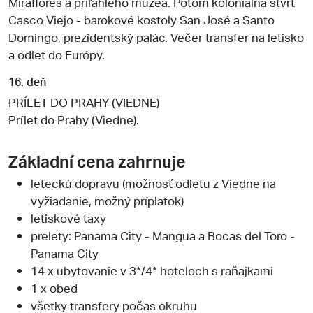
Miraflores a priľahlého múzea. Potom koloniálna štvrť
Casco Viejo - barokové kostoly San José a Santo
Domingo, prezidentský palác. Večer transfer na letisko
a odlet do Európy.
16. deň
PRÍLET DO PRAHY (VIEDNE)
Prílet do Prahy (Viedne).
Základní cena zahrnuje
leteckú dopravu (možnosť odletu z Viedne na
vyžiadanie, možný príplatok)
letiskové taxy
prelety: Panama City - Mangua a Bocas del Toro -
Panama City
14 x ubytovanie v 3*/4* hoteloch s raňajkami
1 x obed
všetky transfery počas okruhu