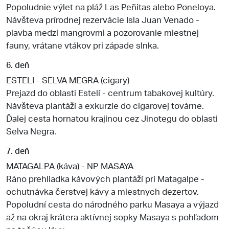
Popoludnie výlet na pláž Las Peñitas alebo Poneloya.
Návšteva prírodnej rezervácie Isla Juan Venado -
plavba medzi mangrovmi a pozorovanie miestnej
fauny, vrátane vtákov pri západe slnka.
6. deň
ESTELI - SELVA MEGRA (cigary)
Prejazd do oblasti Estelí - centrum tabakovej kultúry.
Návšteva plantáží a exkurzie do cigarovej továrne.
Ďalej cesta hornatou krajinou cez Jinotegu do oblasti
Selva Negra.
7. deň
MATAGALPA (káva) - NP MASAYA
Ráno prehliadka kávových plantáží pri Matagalpe -
ochutnávka čerstvej kávy a miestnych dezertov.
Popoludní cesta do národného parku Masaya a výjazd
až na okraj krátera aktívnej sopky Masaya s pohľadom