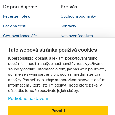
Doporučujeme
Pro vás
Recenze hotelů
Obchodní podmínky
Rady na cestu
Kontakty
Cestovní kanceláře
Nastavení cookies
Zájazdy.sk
Mobilní verze webu
Tato webová stránka používá cookies
K personalizaci obsahu a reklam, poskytování funkcí
Sledujte nás
sociálních médií a analýze naší návštěvnosti využíváme
soubory cookie. Informace o tom, jak náš web používáte,
sdílíme se svými partnery pro sociální média, inzerci a
analýzy. Partneři tyto údaje mohou zkombinovat s dalšími
informacemi, které jste jim poskytli nebo které získali v
důsledku toho, že používáte jejich služby.
Podrobné nastavení
© 2000 - 2026, Zájezdy.cz
Povolit