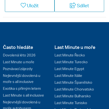
Uložit
Sdílet
Často hledáte
Last Minute u moře
Dovolená léto 2026
Last Minute Řecko
Last Minute u moře
Last Minute Turecko
Poznávací zájezdy
Last Minute Egypt
Nejlevnější dovolená u
Last Minute Itálie
moře s all inclusive
Last Minute Španělsko
Exotika s přímým letem
Last Minute Chorvatsko
Last Minute s all inclusive
Last Minute Bulharsko
Nejlevnější dovolená u
Last Minute Tunisko
moře autobusem