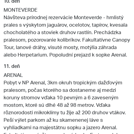
10. deň
MONTEVERDE
Návšteva prírodnej rezervácie Monteverde - hmlistý
prales s výskytom jaguárov, ocelotov, tapírov, kvesala
chocholatého a stoviek druhov rastlín. Prechádzka
pralesom, pozorovanie kolibríkov. Fakultatívne Canopy
Tour, lanové dráhy, visuté mosty, motýlia záhrada
alebo Herpetarium. Popoludní prejazd k sopke Arenal.
11. deň
ARENAL
Pobyt v NP Arenal, 3km okruh tropickým dažďovým
pralesom, počas ktorého sa dostaneme aj medzi
koruny stromov vďaka 10 pevným a 6 zaveseným
mostom, ktoré sú dlhé 48 až 98 metrov. Vďaka
rôznorodosti mikroklímy tu žije až 200 druhov vtákov.
Peší výlet parkom až ku skamenenej láve s
vyhliadkami na majestátnu sopku a jazero Arenal.