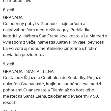
na tečúcu lávu.
8. deň
GRANADA
Celodenný pobyt v Granade - najstaršom a
najpôvabnejšom meste Nikaraguy. Prehliadka
katedrály, kláštora San Francisco, kostola La Merced s
výhľadom z veže, námestia Xalteva, bývalej pevnosti
La Polvora aj monumentálneho cintorína s hrobmi
deviatich prezidentov.
9. deň
GRANADA - SANTA ELENA
Cesta pozdĺž jazera Cocibolca do Kostariky. Prejazd
oblasťou Guanacaste, krajinou suchého lesa medzi
pohoriami Guanacaste a Tilarán až do horského
mestečka Santa Elena, založeného kvakermi v 50.
rokoch.