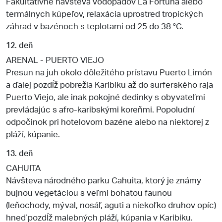
Fakultatívne návšteva vodopádov La Fortuna alebo
termálnych kúpeľov, relaxácia uprostred tropických
záhrad v bazénoch s teplotami od 25 do 38 °C.
12. deň
ARENAL - PUERTO VIEJO
Presun na juh okolo dôležitého prístavu Puerto Limón
a ďalej pozdĺž pobrežia Karibiku až do surferského raja
Puerto Viejo, ale inak pokojné dedinky s obyvateľmi
prevládajúc s afro-karibskými koreňmi. Popoludní
odpočinok pri hotelovom bazéne alebo na niektorej z
pláží, kúpanie.
13. deň
CAHUITA
Návšteva národného parku Cahuita, ktorý je známy
bujnou vegetáciou s veľmi bohatou faunou
(leňochody, mýval, nosáľ, aguti a niekoľko druhov opíc)
hneď pozdĺž malebných pláží, kúpania v Karibiku.