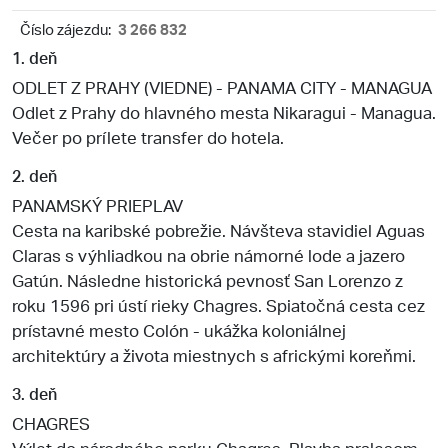
Číslo zájezdu:
3 266 832
1. deň
ODLET Z PRAHY (VIEDNE) - PANAMA CITY - MANAGUA
Odlet z Prahy do hlavného mesta Nikaragui - Managua.
Večer po prílete transfer do hotela.
2. deň
PANAMSKÝ PRIEPLAV
Cesta na karibské pobrežie. Návšteva stavidiel Aguas
Claras s výhliadkou na obrie námorné lode a jazero
Gatún. Následne historická pevnosť San Lorenzo z
roku 1596 pri ústí rieky Chagres. Spiatočná cesta cez
prístavné mesto Colón - ukážka koloniálnej
architektúry a života miestnych s africkými koreňmi.
3. deň
CHAGRES
Výlet do národného parku Chagres. Plavba pralesom