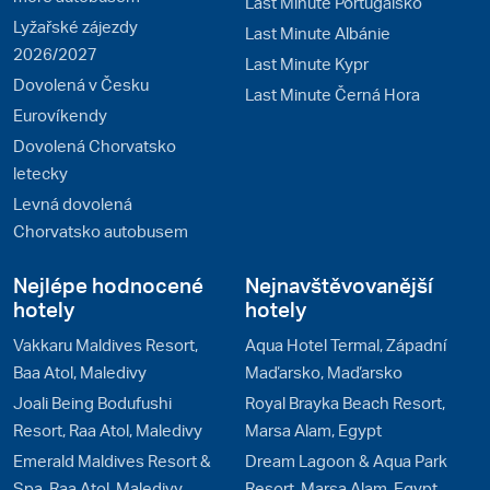
Last Minute Portugalsko
Lyžařské zájezdy
Last Minute Albánie
2026/2027
Last Minute Kypr
Dovolená v Česku
Last Minute Černá Hora
Eurovíkendy
Dovolená Chorvatsko
letecky
Levná dovolená
Chorvatsko autobusem
Nejlépe hodnocené
Nejnavštěvovanější
hotely
hotely
Vakkaru Maldives Resort,
Aqua Hotel Termal, Západní
Baa Atol, Maledivy
Maďarsko, Maďarsko
Joali Being Bodufushi
Royal Brayka Beach Resort,
Resort, Raa Atol, Maledivy
Marsa Alam, Egypt
Emerald Maldives Resort &
Dream Lagoon & Aqua Park
Spa, Raa Atol, Maledivy
Resort, Marsa Alam, Egypt