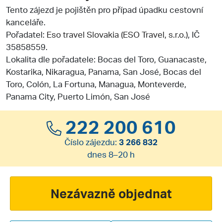
Tento zájezd je pojištěn pro případ úpadku cestovní
kanceláře.
Pořadatel:
Eso travel Slovakia (ESO Travel, s.r.o.)
, IČ
35858559.
Lokalita dle pořadatele: Bocas del Toro, Guanacaste,
Kostarika, Nikaragua, Panama, San José, Bocas del
Toro, Colón, La Fortuna, Managua, Monteverde,
Panama City, Puerto Limón, San José
222 200 610
Číslo zájezdu:
3 266 832
dnes 8–20 h
Nezávazně objednat