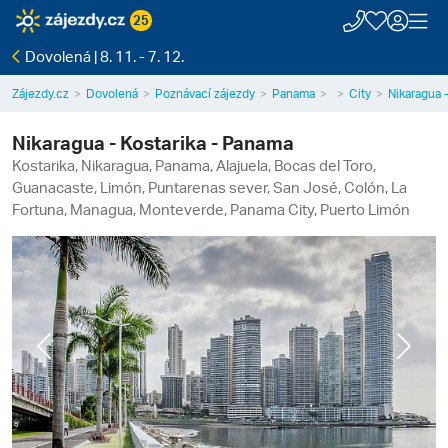
25
Dovolená | 8. 11. - 7. 12.
Zájezdy.cz
Dovolená
Poznávací zájezdy
Panama
City
Nikaragua 
Nikaragua - Kostarika - Panama
Kostarika, Nikaragua, Panama, Alajuela, Bocas del Toro,
Guanacaste, Limón, Puntarenas sever, San José, Colón, La
Fortuna, Managua, Monteverde, Panama City, Puerto Limón
Previous
Next