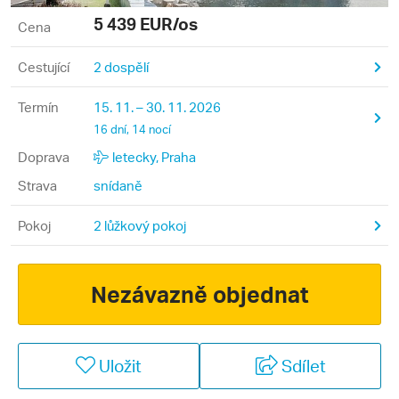
5 439
EUR/os
Cena
Cestující
2 dospělí
Termín
15. 11. – 30. 11. 2026
16 dní, 14 nocí
Doprava
letecky, Praha
Strava
snídaně
Pokoj
2 lůžkový pokoj
Nezávazně objednat
Uložit
Sdílet