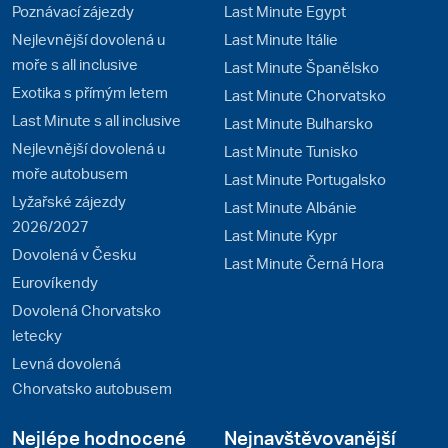
Poznávací zájezdy
Last Minute Egypt
Nejlevnější dovolená u
Last Minute Itálie
moře s all inclusive
Last Minute Španělsko
Exotika s přímým letem
Last Minute Chorvatsko
Last Minute s all inclusive
Last Minute Bulharsko
Nejlevnější dovolená u
Last Minute Tunisko
moře autobusem
Last Minute Portugalsko
Lyžařské zájezdy
Last Minute Albánie
2026/2027
Last Minute Kypr
Dovolená v Česku
Last Minute Černá Hora
Eurovíkendy
Dovolená Chorvatsko
letecky
Levná dovolená
Chorvatsko autobusem
Nejlépe hodnocené
Nejnavštěvovanější