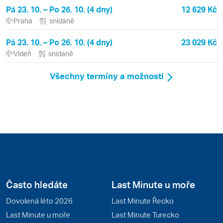
Pá 23. 10. – Po 26. 10. (4 dny)
12 629 Kč
Praha
snídaně
Pá 23. 10. – Po 26. 10. (4 dny)
23 029 Kč
Vídeň
snídaně
Všechny termíny a možnosti
Často hledáte
Last Minute u moře
Dovolená léto 2026
Last Minute Řecko
Last Minute u moře
Last Minute Turecko