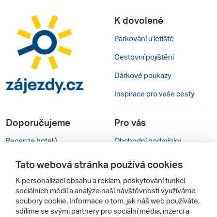
K dovolené
Parkování u letiště
Cestovní pojištění
Dárkové poukazy
Inspirace pro vaše cesty
Doporučujeme
Pro vás
Recenze hotelů
Obchodní podmínky
Rady na cestu
Kontakty
Tato webová stránka používá cookies
Cestovní kanceláře
Nastavení cookies
K personalizaci obsahu a reklam, poskytování funkcí
sociálních médií a analýze naší návštěvnosti využíváme
Zájazdy.sk
Mobilní verze webu
soubory cookie. Informace o tom, jak náš web používáte,
sdílíme se svými partnery pro sociální média, inzerci a