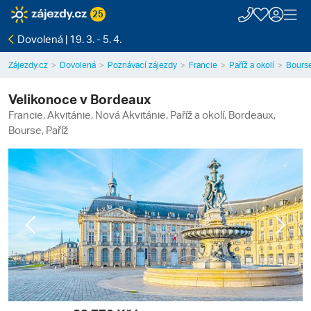
25
Dovolená | 19. 3. - 5. 4.
Zájezdy.cz
Dovolená
Poznávací zájezdy
Francie
Paříž a okolí
Bours
Velikonoce v Bordeaux
Francie, Akvitánie, Nová Akvitánie, Paříž a okolí, Bordeaux,
Bourse, Paříž
Previous
Next