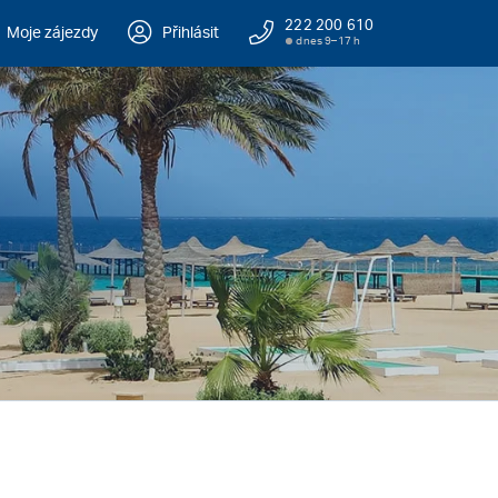
222 200 610
Moje zájezdy
Přihlásit
dnes 9–17 h