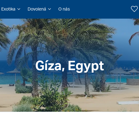
Exotika
Dovolená
O nás
Gíza, Egypt