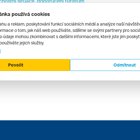
čnostní situace, doporučení turistům
upu
ánka používá cookies
ůležitá telefonní čísla
ahu a reklam, poskytování funkcí sociálních médií a analýze naší návšt
rmace o tom, jak náš web používáte, sdílíme se svými partnery pro sociál
to údaje mohou zkombinovat s dalšími informacemi, které jste jim poskytli
používáte jejich služby.
í
Povolit
Odmítnout
a
Last Minute Gíza
First Minute Gíza
Poznávací zá