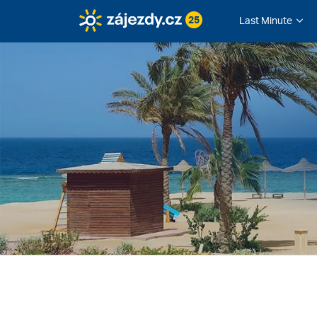
25
Last Minute
Zájezdy.cz
Egypt
Gíza