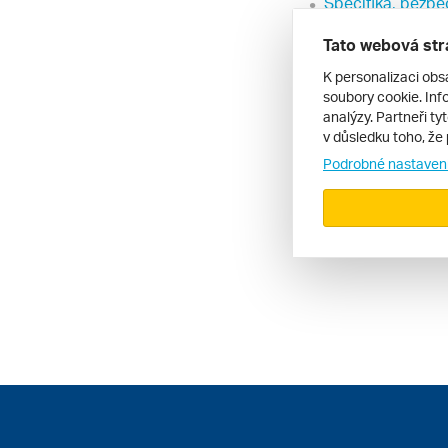
Specifika, bezpe
Víza - režim vst
Tato webová str
Zdravotnictví - d
K personalizaci obs
soubory cookie. Info
analýzy. Partneři ty
v důsledku toho, že 
Podrobné nastaven
Dovolená Gíz