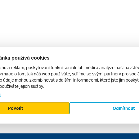
ánka používá cookies
ahu a reklam, poskytování funkcí sociálních médií a analýze naší návšt
rmace o tom, jak náš web používáte, sdílíme se svými partnery pro sociál
to údaje mohou zkombinovat s dalšími informacemi, které jste jim poskytli
používáte jejich služby.
í
Povolit
Odmítnout