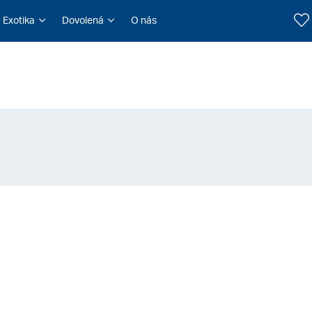
Exotika
Dovolená
O nás