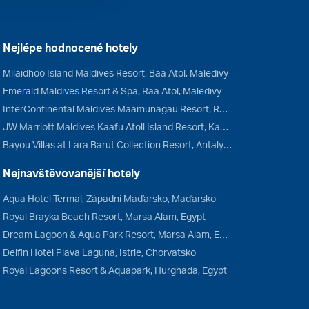
Nejlépe hodnocené hotely
Milaidhoo Island Maldives Resort, Baa Atol, Maledivy
Emerald Maldives Resort & Spa, Raa Atol, Maledivy
InterContinental Maldives Maamunagau Resort, Raa Atol, Maledivy
JW Marriott Maldives Kaafu Atoll Island Resort, Kaafu Atol, Maledivy
Bayou Villas at Lara Barut Collection Resort, Antalya, Turecko
Nejnavštěvovanější hotely
Aqua Hotel Termal, Západní Maďarsko, Maďarsko
Royal Brayka Beach Resort, Marsa Alam, Egypt
Dream Lagoon & Aqua Park Resort, Marsa Alam, Egypt
Delfin Hotel Plava Laguna, Istrie, Chorvatsko
Royal Lagoons Resort & Aquapark, Hurghada, Egypt