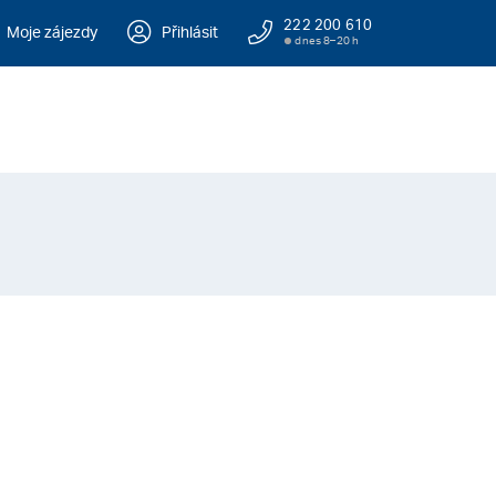
222 200 610
Moje zájezdy
Přihlásit
dnes 8–20 h