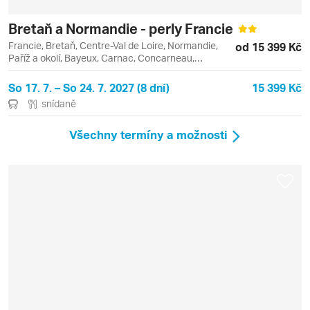
Bretaň a Normandie - perly Francie
Francie, Bretaň, Centre-Val de Loire, Normandie,
od 15 399 Kč
Paříž a okolí, Bayeux, Carnac, Concarneau,
Chartres, Locronan, Louvre, Paříž, Quiberon,
Quimper, Rennes
So 17. 7. – So 24. 7. 2027 (8 dní)
15 399 Kč
snídaně
Všechny termíny a možnosti