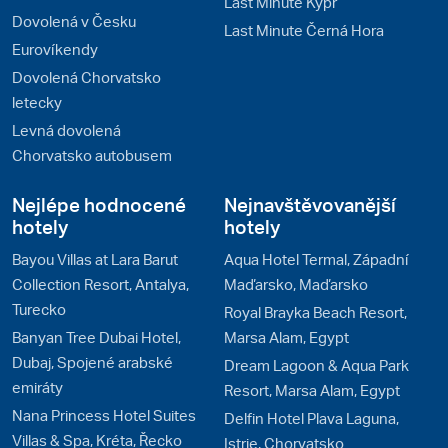
Last Minute Kypr
Dovolená v Česku
Last Minute Černá Hora
Eurovíkendy
Dovolená Chorvatsko
letecky
Levná dovolená
Chorvatsko autobusem
Nejlépe hodnocené
Nejnavštěvovanější
hotely
hotely
Bayou Villas at Lara Barut
Aqua Hotel Termal, Západní
Collection Resort, Antalya,
Maďarsko, Maďarsko
Turecko
Royal Brayka Beach Resort,
Banyan Tree Dubai Hotel,
Marsa Alam, Egypt
Dubaj, Spojené arabské
Dream Lagoon & Aqua Park
emiráty
Resort, Marsa Alam, Egypt
Nana Princess Hotel Suites
Delfin Hotel Plava Laguna,
Villas & Spa, Kréta, Řecko
Istrie, Chorvatsko