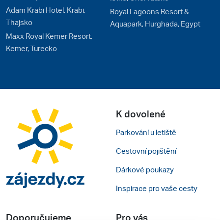
Adam Krabi Hotel, Krabi,
Royal Lagoons Resort &
Thajsko
Aquapark, Hurghada, Egypt
Maxx Royal Kemer Resort,
Kemer, Turecko
K dovolené
Parkování u letiště
Cestovní pojištění
Dárkové poukazy
Inspirace pro vaše cesty
Doporučujeme
Pro vás