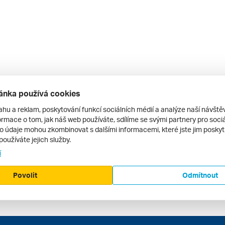
ánka používá cookies
ahu a reklam, poskytování funkcí sociálních médií a analýze naší návšt
rmace o tom, jak náš web používáte, sdílíme se svými partnery pro sociál
to údaje mohou zkombinovat s dalšími informacemi, které jste jim poskytli
používáte jejich služby.
í
Povolit
Odmítnout