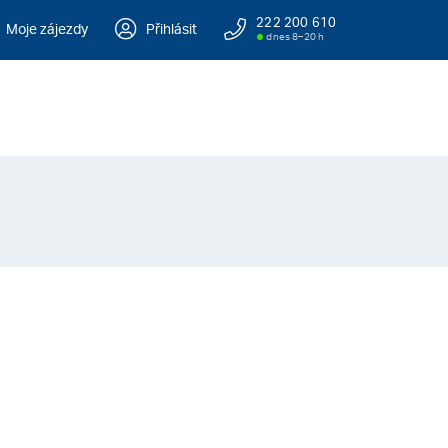
222 200 610
Moje zájezdy
Přihlásit
dnes 8–20 h