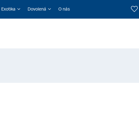
Exotika
Dovolená
O nás