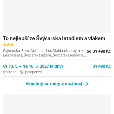
To nejlepší ze Švýcarska letadlem a vlakem
Švýcarsko, Bern, Grächen, Les Diablerets, Leysin /
od 31 499 Kč
Les Mosses, Švýcarská jezera, Švýcarské ledovce,
Vaud, Villars-sur-Ollon, Wallis (Valais), Aigle,
Lausanne, Les Diablerets (ledovec), Leysin, Visp,
Čt 13. 5. – Ne 16. 5. 2027 (4 dny)
31 499 Kč
Ženevské jezero
Praha
polopenze
Všechny termíny a možnosti