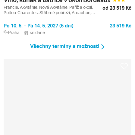
Francie, Akvitánie, Nová Akvitánie, Paříž a okolí,
od 23 519 Kč
Poitou-Charentes, Stříbrné pobřeží, Arcachon,
Arcachon Bay, Bordeaux, Bourse, Cognac, La
Rochelle, Paříž
Po 10. 5. – Pá 14. 5. 2027 (5 dní)
23 519 Kč
Praha
snídaně
Všechny termíny a možnosti