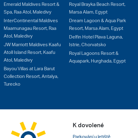
Emerald Maldives Resort &
Royal Brayka Beach Resort,
Spa, Raa Atol, Maledivy
Marsa Alam, Egypt
InterContinental Maldives
Dream Lagoon & Aqua Park
Maamunagau Resort, Raa
Resort, Marsa Alam, Egypt
Atol, Maledivy
Delfin Hotel Plava Laguna,
JW Marriott Maldives Kaafu
Istrie, Chorvatsko
Atoll Island Resort, Kaafu
Royal Lagoons Resort &
Atol, Maledivy
Aquapark, Hurghada, Egypt
Bayou Villas at Lara Barut
Collection Resort, Antalya,
Turecko
K dovolené
Parkování u letiště