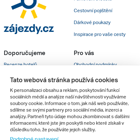
Cestovní pojištění
Dárkové poukazy
Inspirace pro vaše cesty
Doporučujeme
Pro vás
Recenze hotelů
Obchodní podmínky
Rady na cestu
Kontakty
Tato webová stránka používá cookies
Cestovní kanceláře
Nastavení cookies
K personalizaci obsahu a reklam, poskytování funkcí
sociálních médií a analýze naší návštěvnosti využíváme
Zájazdy.sk
Mobilní verze webu
soubory cookie. Informace o tom, jak náš web používáte,
sdílíme se svými partnery pro sociální média, inzerci a
analýzy. Partneři tyto údaje mohou zkombinovat s dalšími
Sledujte nás
informacemi, které jste jim poskytli nebo které získali v
důsledku toho, že používáte jejich služby.
Podrobné nastavení