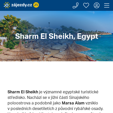
Zavolejte n
Moje záj
Přihl
Z
25
Zájezdy.cz
Egypt
Sharm El Sheikh
Sharm El Sheikh, Egypt
Sharm El Sheikh
je významné egyptské turistické
středisko. Nachází se v jižní části Sinajského
poloostrova a podobně jako
Marsa Alam
vzniklo
v posledních desetiletích z původní rybářské osady.