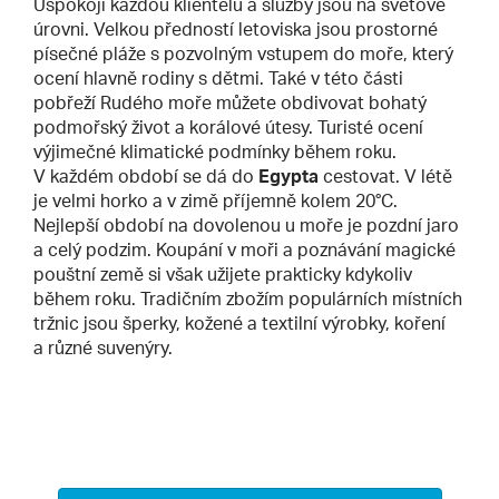
Uspokojí každou klientelu a služby jsou na světové
úrovni. Velkou předností letoviska jsou prostorné
písečné pláže s pozvolným vstupem do moře, který
ocení hlavně rodiny s dětmi. Také v této části
pobřeží Rudého moře můžete obdivovat bohatý
podmořský život a korálové útesy. Turisté ocení
výjimečné klimatické podmínky během roku.
V každém období se dá do
Egypta
cestovat. V létě
je velmi horko a v zimě příjemně kolem 20°C.
Nejlepší období na dovolenou u moře je pozdní jaro
a celý podzim. Koupání v moři a poznávání magické
pouštní země si však užijete prakticky kdykoliv
během roku. Tradičním zbožím populárních místních
tržnic jsou šperky, kožené a textilní výrobky, koření
a různé suvenýry.