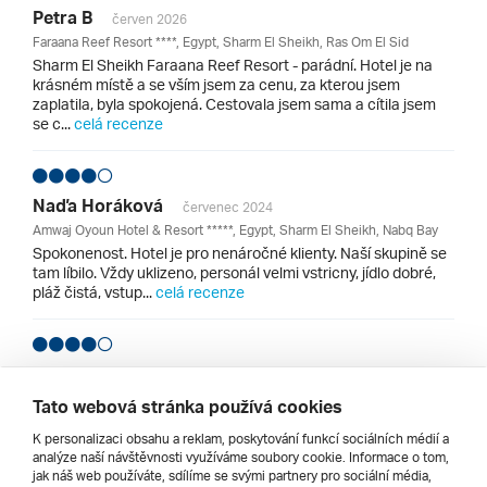
Petra B
červen 2026
Faraana Reef Resort ****, Egypt, Sharm El Sheikh, Ras Om El Sid
Sharm El Sheikh Faraana Reef Resort - parádní. Hotel je na
krásném místě a se vším jsem za cenu, za kterou jsem
zaplatila, byla spokojená. Cestovala jsem sama a cítila jsem
se c...
celá recenze
Naďa Horáková
červenec 2024
Amwaj Oyoun Hotel & Resort *****, Egypt, Sharm El Sheikh, Nabq Bay
Spokonenost. Hotel je pro nenáročné klienty. Naší skupině se
tam líbilo. Vždy uklizeno, personál velmi vstricny, jídlo dobré,
pláž čistá, vstup...
celá recenze
Fuková
únor 2026
Queen Sharm resort ****, Egypt, Sharm El Sheikh, Ras Om El Sid
Tato webová stránka používá cookies
Queen Sharm. Hotel poskytujje vše, co na dovolené
K personalizaci obsahu a reklam, poskytování funkcí sociálních médií a
potřebujete. Je sice starší, ale milý personál vám to vynahradí.
analýze naší návštěvnosti využíváme soubory cookie. Informace o tom,
Je situován přímo u moře....
celá recenze
jak náš web používáte, sdílíme se svými partnery pro sociální média,