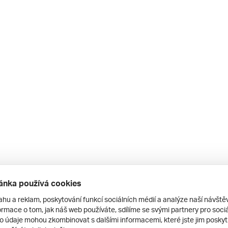
1 - 41m2) nabízí: satelitní televizi
francouzština, italština), vana a sprcha,
ánka používá cookies
 a set na přípravu kávy a čaje
ahu a reklam, poskytování funkcí sociálních médií a analýze naší návšt
rmace o tom, jak náš web používáte, sdílíme se svými partnery pro sociál
5 - 45m2) nabízí: satelitní televizi
to údaje mohou zkombinovat s dalšími informacemi, které jste jim poskytli
francouzština, italština), vana a sprcha,