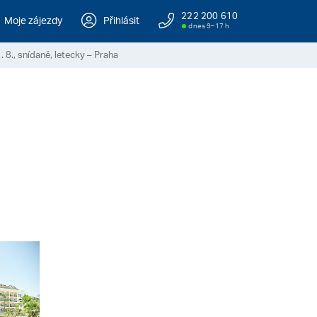
222 200 610
Moje zájezdy
Přihlásit
dnes 9–17 h
. 8., snídaně, letecky – Praha