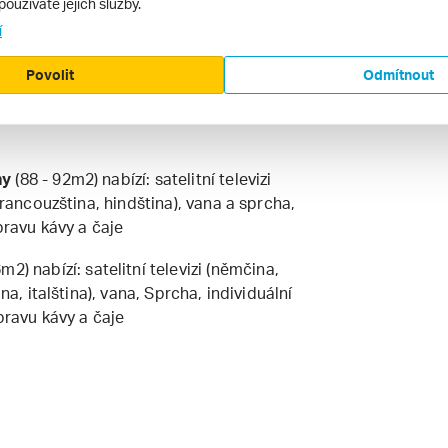
používáte jejich služby.
 a set na přípravu kávy a čaje
í
ny
(85 - 85m2) nabízí: satelitní televizi
Povolit
Odmítnout
na, arabština, francouzština, italština),
atizace, balkon a set na přípravu kávy a
ny
(88 - 92m2) nabízí: satelitní televizi
francouzština, hindština), vana a sprcha,
pravu kávy a čaje
m2) nabízí: satelitní televizi (němčina,
na, italština), vana, Sprcha, individuální
pravu kávy a čaje