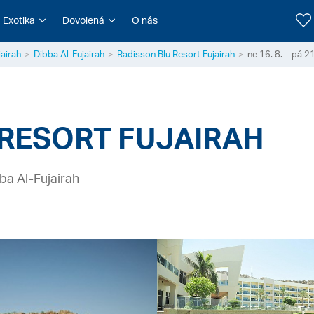
Exotika
Dovolená
O nás
jairah
Dibba Al-Fujairah
Radisson Blu Resort Fujairah
ne 16. 8. – pá 21
 RESORT FUJAIRAH
ba Al-Fujairah