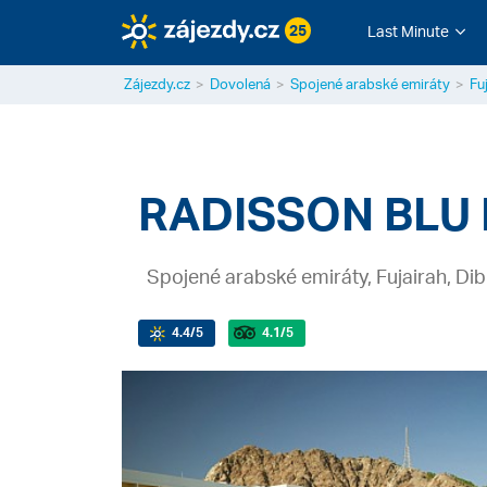
25
Last Minute
Zájezdy.cz
Dovolená
Spojené arabské emiráty
Fu
RADISSON BLU
Spojené arabské emiráty, Fujairah, Dib
4.4
/5
4.1
/5