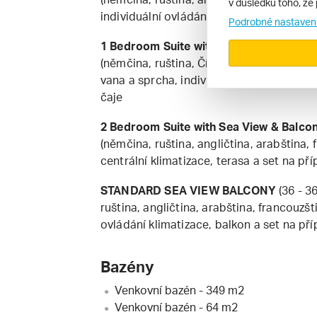
v důsledku toho, že 
individuální ovládání klimatizace, balkon
Podrobné nastaven
1 Bedroom Suite with Sea View & Balco
(němčina, ruština, Čínština -chan, angličti
vana a sprcha, individuální ovládání klim
čaje
2 Bedroom Suite with Sea View & Balco
(němčina, ruština, angličtina, arabština, 
centrální klimatizace, terasa a set na pří
STANDARD SEA VIEW BALCONY
(36 - 36
ruština, angličtina, arabština, francouzšti
ovládání klimatizace, balkon a set na pří
Bazény
Venkovní bazén - 349 m2
Venkovní bazén - 64 m2