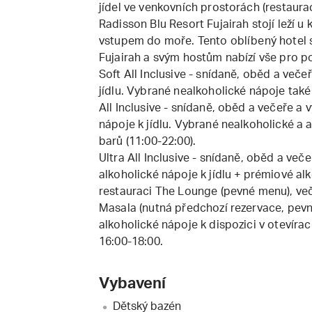
jídel ve venkovních prostorách (restaur
Radisson Blu Resort Fujairah stojí leží 
vstupem do moře. Tento oblíbený hotel s
Fujairah a svým hostům nabízí vše pro 
Soft All Inclusive - snídaně, oběd a več
jídlu. Vybrané nealkoholické nápoje také 
All Inclusive - snídaně, oběd a večeře a
nápoje k jídlu. Vybrané nealkoholické a 
barů (11:00-22:00).
Ultra All Inclusive - snídaně, oběd a več
alkoholické nápoje k jídlu + prémiové al
restauraci The Lounge (pevné menu), ve
Masala (nutná předchozí rezervace, pev
alkoholické nápoje k dispozici v otevíra
16:00-18:00.
Vybavení
Dětský bazén