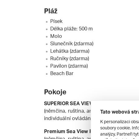
Pláž
Písek
Délka pláže: 500 m
Molo
Slunečník (zdarma)
Lehátka (zdarma)
Ručníky (zdarma)
Pavilon (zdarma)
Beach Bar
Pokoje
SUPERIOR SEA VIEW WITH BALCONY
(4
(němčina, ruština, angličtina, arabština, 
Tato webová str
individuální ovládání klimatizace, balkon
K personalizaci obs
soubory cookie. Info
Premium Sea View Room with Balcony
(4
analýzy. Partneři ty
(němčina, ruština, angličtina, arabština, 