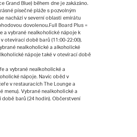
ace Grand Blue) během dne je zakázáno.
u krásné písečné pláže s pozvolným
e nachází v severní oblasti emirátu
pohodovou dovolenou.Full Board Plus =
eře a vybrané nealkoholické nápoje k
v otevírací době barů (11:00-22:00).
 vybrané nealkoholické a alkoholické
alkoholické nápoje také v otevírací době
eře a vybrané nealkoholické a
koholické nápoje. Navíc oběd v
čeře v restauracích The Lounge a
né menu). Vybrané nealkoholické a
cí době barů (24 hodin). Občerstvení