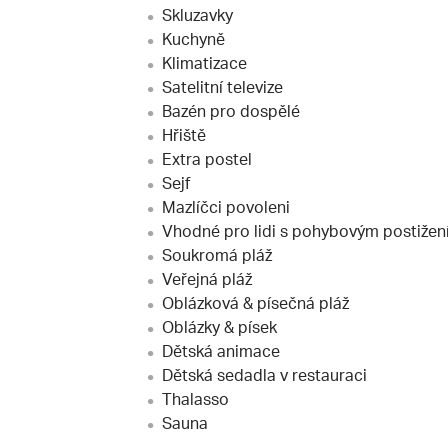
Skluzavky
Kuchyně
Klimatizace
Satelitní televize
Bazén pro dospělé
Hřiště
Extra postel
Sejf
Mazlíčci povoleni
Vhodné pro lidi s pohybovým postiže
Soukromá pláž
Veřejná pláž
Oblázková & písečná pláž
Oblázky & písek
Dětská animace
Dětská sedadla v restauraci
Thalasso
Sauna