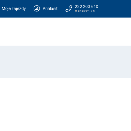
222 200 610
Moje zájezdy
Přihlásit
dnes 9–17 h