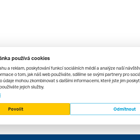
ánka používá cookies
ahu a reklam, poskytování funkcí sociálních médií a analýze naší návšt
rmace o tom, jak náš web používáte, sdílíme se svými partnery pro sociál
to údaje mohou zkombinovat s dalšími informacemi, které jste jim poskytli
používáte jejich služby.
í
Povolit
Odmítnout