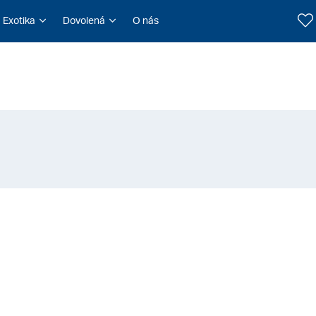
Exotika
Dovolená
O nás