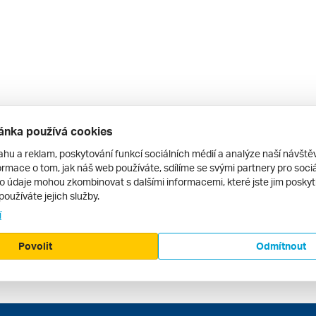
ánka používá cookies
ahu a reklam, poskytování funkcí sociálních médií a analýze naší návšt
rmace o tom, jak náš web používáte, sdílíme se svými partnery pro sociál
to údaje mohou zkombinovat s dalšími informacemi, které jste jim poskytli
používáte jejich služby.
í
Povolit
Odmítnout