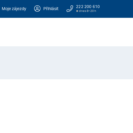
222 200 610
Moje zájezdy
Přihlásit
dnes 8–20 h