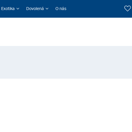
Exotika
Dovolená
O nás