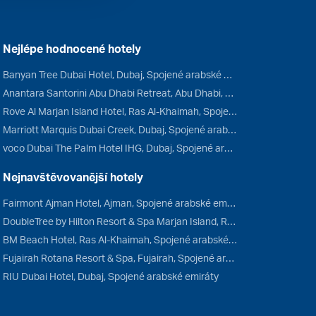
Nejlépe hodnocené hotely
Banyan Tree Dubai Hotel, Dubaj, Spojené arabské emiráty
Anantara Santorini Abu Dhabi Retreat, Abu Dhabi, Spojené arabské emiráty
Rove Al Marjan Island Hotel, Ras Al-Khaimah, Spojené arabské emiráty
Marriott Marquis Dubai Creek, Dubaj, Spojené arabské emiráty
voco Dubai The Palm Hotel IHG, Dubaj, Spojené arabské emiráty
Nejnavštěvovanější hotely
Fairmont Ajman Hotel, Ajman, Spojené arabské emiráty
DoubleTree by Hilton Resort & Spa Marjan Island, Ras Al-Khaimah, Spojené arabské emiráty
BM Beach Hotel, Ras Al-Khaimah, Spojené arabské emiráty
Fujairah Rotana Resort & Spa, Fujairah, Spojené arabské emiráty
RIU Dubai Hotel, Dubaj, Spojené arabské emiráty