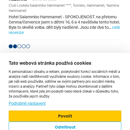
Club Lookéa Salammbo Hammamet ****, Tunisko, Hammamet, Yasmine
Hammamet
Hotel Salammbo Hammamet - SPOKOJENOST. na přelomu
června/července jsem s dětmi 16, 6 a 4 navštívila tento hotel.
Byla to skvělá volba, děti byly nadšené. Jsou zde dva to...
celá
recenze
Naďa
červenec 2026
Mediterranee Thalasso Golf Hotel ***, Tunisko, Hammamet
Tato webová stránka používá cookies
Týdenní pobyt. Takový střed. Zahrada ano, ale za mě
K personalizaci obsahu a reklam, poskytování funkcí sociálních médií a
neudržovaná tak jak by mohla být, když má být součástí
analýze naší návštěvnosti využíváme soubory cookie. Informace o tom,
hotelového pobytu. Celkově i dost zhuš...
celá recenze
jak náš web používáte, sdílíme se svými partnery pro sociální média,
inzerci a analýzy. Partneři tyto údaje mohou zkombinovat s dalšími
informacemi, které jste jim poskytli nebo které získali v důsledku toho,
Všechny recenze hotelů v lokalitě Hammamet
že používáte jejich služby.
Podrobné nastavení
Povolit
Odmítnout
© 2000 - 2026, Zájezdy.cz