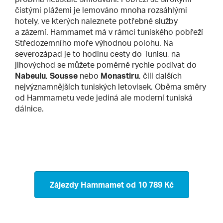
čistými plážemi je lemováno mnoha rozsáhlými
hotely, ve kterých naleznete potřebné služby
a zázemí. Hammamet má v rámci tuniského pobřeží
Středozemního moře výhodnou polohu. Na
severozápad je to hodinu cesty do Tunisu, na
jihovýchod se můžete poměrně rychle podívat do
Nabeulu
,
Sousse
nebo
Monastiru
, čili dalších
nejvýznamnějších tuniských letovisek. Oběma směry
od Hammametu vede jediná ale moderní tuniská
dálnice.
Zájezdy Hammamet
od 10 789 Kč