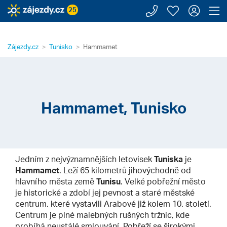
Zavolejte n
Moje záj
Přihl
Z
25
Zájezdy.cz
Tunisko
Hammamet
Hammamet, Tunisko
Jedním z nejvýznamnějších letovisek
Tuniska
je
Hammamet
. Leží 65 kilometrů jihovýchodně od
hlavního města země
Tunisu
. Velké pobřežní město
je historické a zdobí jej pevnost a staré městské
centrum, které vystavili Arabové již kolem 10. století.
Centrum je plné malebných rušných tržnic, kde
probíhá neustálé smlouvání. Pobřeží se širokými