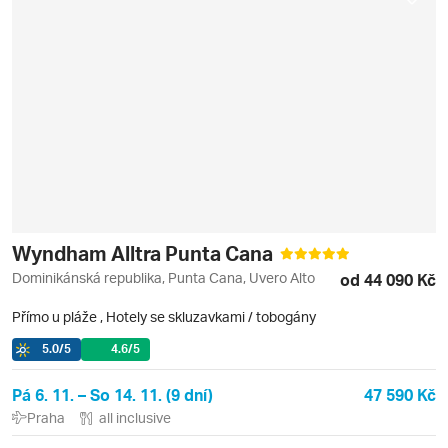
Wyndham Alltra Punta Cana
Dominikánská republika, Punta Cana, Uvero Alto
od 44 090 Kč
Přímo u pláže
,
Hotely se skluzavkami / tobogány
5.0
/5
4.6
/5
Pá 6. 11. – So 14. 11. (9 dní)
47 590 Kč
Praha
all inclusive