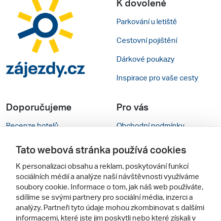
K dovolené
Parkování u letiště
Cestovní pojištění
Dárkové poukazy
Inspirace pro vaše cesty
Doporučujeme
Pro vás
Recenze hotelů
Obchodní podmínky
Rady na cestu
Kontakty
Tato webová stránka používá cookies
Cestovní kanceláře
Nastavení cookies
K personalizaci obsahu a reklam, poskytování funkcí
sociálních médií a analýze naší návštěvnosti využíváme
Zájazdy.sk
Mobilní verze webu
soubory cookie. Informace o tom, jak náš web používáte,
sdílíme se svými partnery pro sociální média, inzerci a
analýzy. Partneři tyto údaje mohou zkombinovat s dalšími
Sledujte nás
informacemi, které jste jim poskytli nebo které získali v