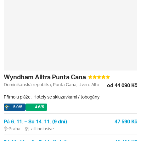
Wyndham Alltra Punta Cana
Dominikánská republika, Punta Cana, Uvero Alto
od 44 090 Kč
Přímo u pláže
,
Hotely se skluzavkami / tobogány
5.0
/5
4.6
/5
Pá 6. 11. – So 14. 11. (9 dní)
47 590 Kč
Praha
all inclusive