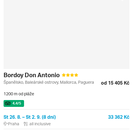
Bordoy Don Antonio
Španělsko, Baleárské ostrovy, Mallorca, Paguera
od 15 405 Kč
1200 m od pláže
4.4
/5
St 26. 8. – St 2. 9. (8 dní)
33 362 Kč
Praha
all inclusive