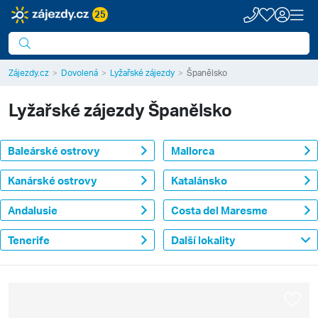
25
Zájezdy.cz
Dovolená
Lyžařské zájezdy
Španělsko
Lyžařské zájezdy
Španělsko
Baleárské ostrovy
Mallorca
Kanárské ostrovy
Katalánsko
Andalusie
Costa del Maresme
Tenerife
Další lokality