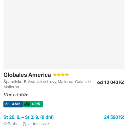
Globales America
Španělsko, Baleárské ostrovy, Mallorca, Calas de
od 12 040 Kč
Mallorca
50 m od pláže
4.5
/5
4.0
/5
St 26. 8. – St 2. 9. (8 dní)
24 590 Kč
Praha
all inclusive