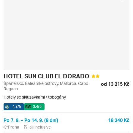
HOTEL SUN CLUB EL DORADO
Španělsko, Baleárské ostrovy, Mallorca, Cabo
od 13 215 Kč
Regana
Hotely se skluzavkami / tobogány
4.7
/5
3.4
/5
Po 7. 9. – Po 14. 9. (8 dní)
18 240 Kč
Praha
all inclusive