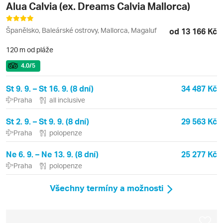
Alua Calvia (ex. Dreams Calvia Mallorca)
Španělsko, Baleárské ostrovy, Mallorca, Magaluf
od 13 166 Kč
120 m od pláže
4.0
/5
St 9. 9. – St 16. 9. (8 dní)
34 487 Kč
Praha
all inclusive
St 2. 9. – St 9. 9. (8 dní)
29 563 Kč
Praha
polopenze
Ne 6. 9. – Ne 13. 9. (8 dní)
25 277 Kč
Praha
polopenze
Všechny termíny a možnosti