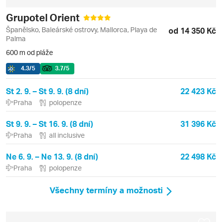
Grupotel Orient
Španělsko, Baleárské ostrovy, Mallorca, Playa de
od 14 350 Kč
Palma
600 m od pláže
4.3
/5
3.7
/5
St 2. 9. – St 9. 9. (8 dní)
22 423 Kč
Praha
polopenze
St 9. 9. – St 16. 9. (8 dní)
31 396 Kč
Praha
all inclusive
Ne 6. 9. – Ne 13. 9. (8 dní)
22 498 Kč
Praha
polopenze
Všechny termíny a možnosti