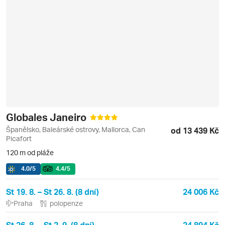
Globales Janeiro
Španělsko, Baleárské ostrovy, Mallorca, Can
od 13 439 Kč
Picafort
120 m od pláže
4.0
/5
4.4
/5
St 19. 8. – St 26. 8. (8 dní)
24 006 Kč
Praha
polopenze
St 26. 8. – St 2. 9. (8 dní)
24 894 Kč