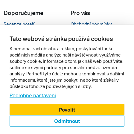
Doporučujeme
Pro vás
Recenze hotelů
Obchodní podmínky
Rady na cestu
Kontakty
Tato webová stránka používá cookies
Cestovní kanceláře
Nastavení cookies
K personalizaci obsahu a reklam, poskytování funkcí
sociálních médií a analýze naší návštěvnosti využíváme
Zájazdy.sk
Mobilní verze webu
soubory cookie. Informace o tom, jak náš web používáte,
sdílíme se svými partnery pro sociální média, inzerci a
analýzy. Partneři tyto údaje mohou zkombinovat s dalšími
Sledujte nás
informacemi, které jste jim poskytli nebo které získali v
důsledku toho, že používáte jejich služby.
Podrobné nastavení
Povolit
Odmítnout
© 2000 - 2026, Zájezdy.cz