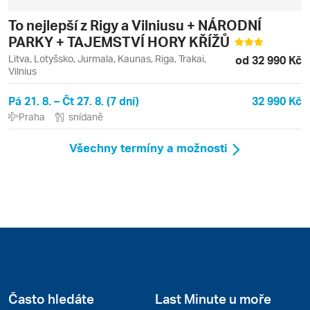
To nejlepší z Rigy a Vilniusu + NÁRODNÍ
PARKY + TAJEMSTVÍ HORY KŘÍŽŮ
Litva, Lotyšsko, Jurmala, Kaunas, Riga, Trakai,
od 32 990 Kč
Vilnius
Pá 21. 8. – Čt 27. 8. (7 dní)
32 990 Kč
Praha
snídaně
Všechny termíny a možnosti
Často hledáte
Last Minute u moře