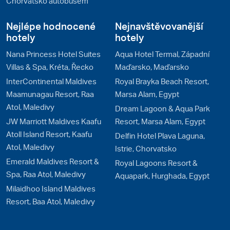
Chorvatsko autobusem
Nejlépe hodnocené
Nejnavštěvovanější
hotely
hotely
Nana Princess Hotel Suites
Aqua Hotel Termal, Západní
Villas & Spa, Kréta, Řecko
Maďarsko, Maďarsko
InterContinental Maldives
Royal Brayka Beach Resort,
Maamunagau Resort, Raa
Marsa Alam, Egypt
Atol, Maledivy
Dream Lagoon & Aqua Park
JW Marriott Maldives Kaafu
Resort, Marsa Alam, Egypt
Atoll Island Resort, Kaafu
Delfin Hotel Plava Laguna,
Atol, Maledivy
Istrie, Chorvatsko
Emerald Maldives Resort &
Royal Lagoons Resort &
Spa, Raa Atol, Maledivy
Aquapark, Hurghada, Egypt
Milaidhoo Island Maldives
Resort, Baa Atol, Maledivy