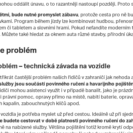
hou oddálit únavu, o to razantněji nastoupí později. Proto 
dětmi, bude nutné promyslet zábavu
, protože cesta pro ně b
távkami. Program během jízdy lze kombinovat hudbou, přeno
m či tabletem a slovními hrami. Pokud nefandíte moderním 
 Můžete také hledat za oknem auta různé stavby, přírodní úka
ne problém
oblém – technická závada na vozidle
řikrát častější problém našich řidičů v zahraničí jak nehoda a
služby jsou součástí povinného ručení a havarijního pojištěn
diči mohou asistenci využít i v případě banalit, jako je prázd
i právní pomoc, opravy přímo na místě, nabití baterie, opra
h kapalin, zabouchnutých klíčů apod.
ozidla je potřeba myslet už před cestou. Ideálně už při sje
že budete cestovat v době platnosti povinného ručení do zah
vně na nabízené služby. Většina pojištění totiž kromě krytí od