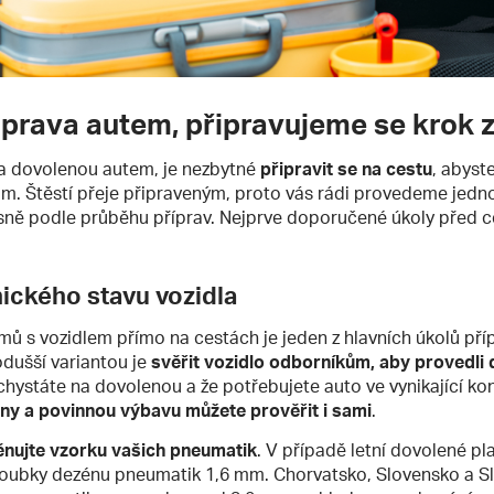
prava autem, připravujeme se krok 
a dovolenou autem, je nezbytné
připravit se na cestu
, abyste
. Štěstí přeje připraveným, proto vás rádi provedeme jedno
esně podle průběhu příprav. Nejprve doporučené úkoly před 
ického stavu vozidla
mů s vozidlem přímo na cestách je jeden z hlavních úkolů pří
dušší variantou je
svěřit vozidlo odborníkům, aby provedli 
 chystáte na dovolenou a že potřebujete auto ve vynikající kon
iny a povinnou výbavu můžete prověřit i sami
.
nujte vzorku vašich pneumatik
. V případě letní dovolené pla
loubky dezénu pneumatik 1,6 mm. Chorvatsko, Slovensko a Sl