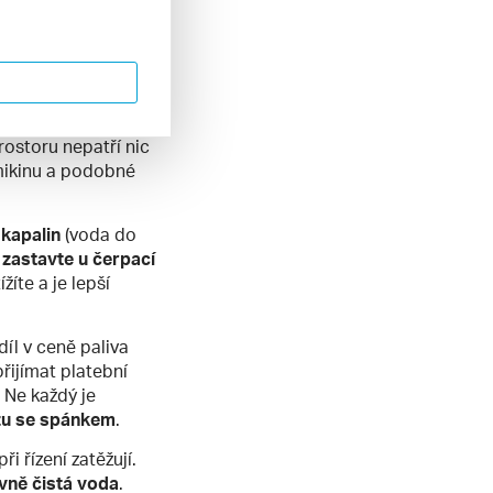
há přibližně 12
svá logická
 zavazadla se nesmí
rostoru nepatří nic
mikinu a podobné
kapalin
(voda do
ě
zastavte u čerpací
žíte a je lepší
íl v ceně paliva
řijímat platební
 Ne každý je
uzu se spánkem
.
ři řízení zatěžují.
avně čistá voda
.