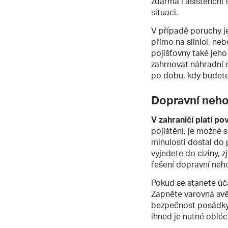
zdarma i asistenční 
situaci.
V případě poruchy je
přímo na silnici, neb
pojišťovny také jeho
zahrnovat náhradní 
po dobu, kdy budete
Dopravní neh
V zahraničí platí po
pojištění, je možné 
minulosti dostal do 
vyjedete do ciziny, z
řešení dopravní neh
Pokud se stanete ú
Zapněte varovná svě
bezpečnost posádky v
ihned je nutné obléct