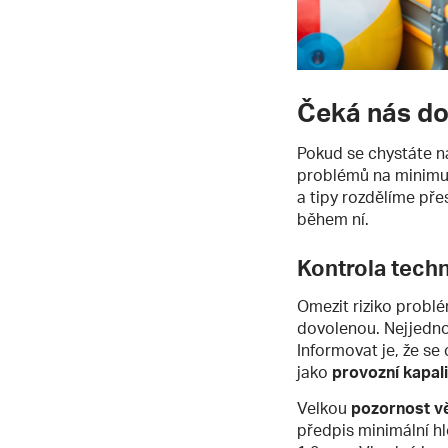
Čeká nás do
Pokud se chystáte n
problémů na minimum
a tipy rozdělíme př
během ní.
Kontrola techn
Omezit riziko problé
dovolenou. Nejjedno
Informovat je, že se
jako
provozní kapal
Velkou
pozornost vě
předpis minimální h