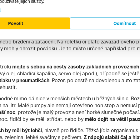
používáte jejich služby.
y a doporučení
í
e
vyjet s dostatečným předstihem
. Pokud vás čeká cesta dlou
Povolit
Odmítnout
, vyrazte o dvě až tři hodiny dříve.
Uskladnění zavazadel má 
ejte do spodku zavazadlového prostoru, lehčí na ně. Nejtěžší
 nebo brzdění a zatáčení. Na roletku či plato zavazadlového p
y mohly ohrozit posádku. Je to místo určené například pro 
ntrolu
mějte s sebou na cesty zásoby základních provozních 
ý olej, chladící kapalina, servo olej apod.), případně se ješt
 tlaku v pneumatikách
. Pozor, po cestě na dovolenou auto zatí
ehustit.
hodné mimo dálnice v menších městech u běžných silnic. Rozd
 na litr. Malé pumpy ale nemají otevřeno non stop a nemusí p
pší noc
, protože je malý provoz a není horké slunečné počasí.
oc, řidiči by se měli střídat, nebo by
mělo dojít na větší pa
h by měl být lehčí
, hlavně pro řidiče. Těžká jídla organismus p
, zelenina, lehké svačiny s pečivem.
Z nápojů slabší čaj a hl