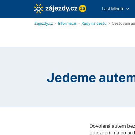
25
Last Minute
Zájezdy.cz
Informace
Rady na cestu
Cestování a
Jedeme autem 
Dovolená autem bez 
odjezdem, na co si d