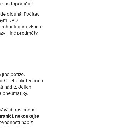
se nedoporučují.
ude dlouhá. Počítat
sným DVD
technologiím, zkuste
zy i jiné předměty.
 jiné potíže.
í
. O této skutečnosti
ná nádrž. Jejich
va pneumatiky,
dnávání povinného
raničí, nekoukejte
povědnosti nabízí