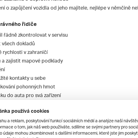
ní o zapůjčení vozidla od jeho majitele, nejlépe v němčině ne
rávného řidiče
l řádně zkontrolovat v servisu
st všech dokladů
né rychlosti v zahraničí
u a zajistit mapové podklady
ění
žité kontakty u sebe
ankování pohonných hmot
čku do auta pro svá zařízení
 cestu
ánka používá cookies
ahu a reklam, poskytování funkcí sociálních médií a analýze naší návšt
ážíte autem na dovolenou. V další části článku najdete rady, 
rmace o tom, jak náš web používáte, sdílíme se svými partnery pro sociál
to údaje mohou zkombinovat s dalšími informacemi, které jste jim poskytli