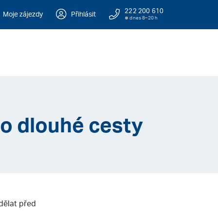
222 200 610
Moje zájezdy
Přihlásit
dnes 8–20 h
o dlouhé cesty
dělat před