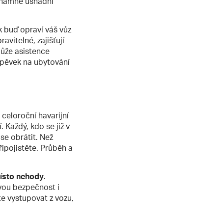
ýznamně usnadní
k buď opraví váš vůz
avitelné, zajišťují
může asistence
spěvek na ubytování
celoroční havarijní
 Každý, kdo se již v
se obrátit. Než
připojistěte. Průběh a
místo nehody
.
vou bezpečnost i
te vystupovat z vozu,