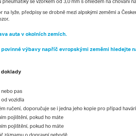
u pneumatiky se vzorkem od 3,0 mm s ohledem na chování n
r na lyže, předpisy se drobně mezi alpskými zeměmi a Českem 
zor.
ava auta v okolních zemích.
povinné výbavy napříč evropskými zeměmi hledejte na
 doklady
 nebo pas
 od vozidla
m ručení, doporučuje se i jedna jeho kopie pro případ havár
ním pojištění, pokud ho máte
ním pojištění, pokud ho máte
ář záznamu o dopravní nehodě