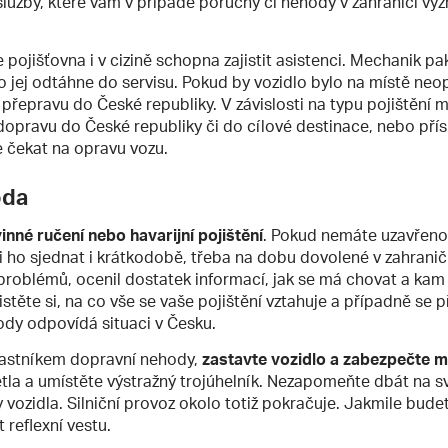
služby, které vám v případě poruchy či nehody v zahraničí v
 pojišťovna i v cizině schopna zajistit asistenci. Mechanik pa
o jej odtáhne do servisu. Pokud by vozidlo bylo na místě neopr
 přepravu do České republiky. V závislosti na typu pojištění 
dopravu do České republiky či do cílové destinace, nebo pří
 čekat na opravu vozu.
oda
vinné ručení nebo havarijní pojištění
. Pokud nemáte uzavřeno 
si ho sjednat i krátkodobě, třeba na dobu dovolené v zahraničí.
problémů, ocenil dostatek informací, jak se má chovat a kam 
jistěte si, na co vše se vaše pojištění vztahuje a případně se 
ody odpovídá situaci v Česku.
častníkem dopravní nehody,
zastavte vozidlo a zabezpečte 
tla a umístěte výstražný trojúhelník. Nezapomeňte dbát na s
ozidla. Silniční provoz okolo totiž pokračuje. Jakmile bude
 reflexní vestu.