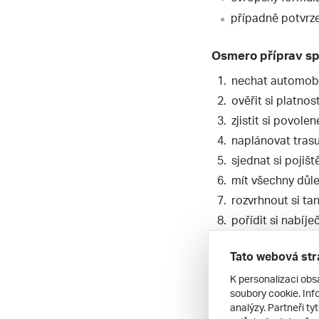
případně potvrze
Osmero příprav sp
nechat automobi
ověřit si platno
zjistit si povole
naplánovat tras
sjednat si pojišt
mít všechny důle
rozvrhnout si t
pořídit si nabíje
Vyrážíme na
Tato webová str
K personalizaci obs
Dobře připraveni vyr
soubory cookie. Info
bez problémů.
analýzy. Partneři ty