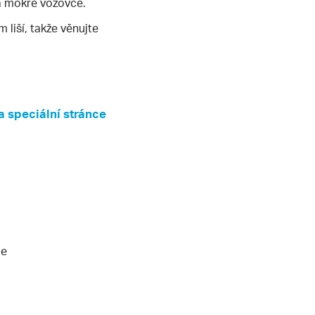
a mokré vozovce.
liší, takže věnujte
 speciální stránce
ie