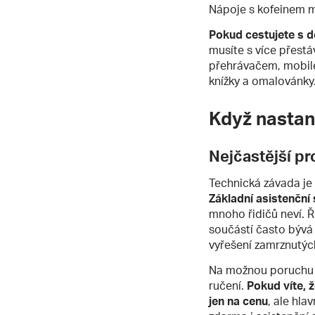
Nápoje s kofeinem mo
Pokud cestujete s 
musíte s více přes
přehrávačem, mobile
knížky a omalovánky.
Když nasta
Nejčastější pr
Technická závada je t
Základní asistenční 
mnoho řidičů neví. Ři
součástí často bývá 
vyřešení zamrznutýc
Na možnou poruchu v
ručení.
Pokud víte, 
jen na cenu
, ale hla