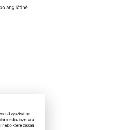
bo angličtině
ěvnosti využíváme
jak cestu zvládnout
ní média, inzerci a
 nebo které získali