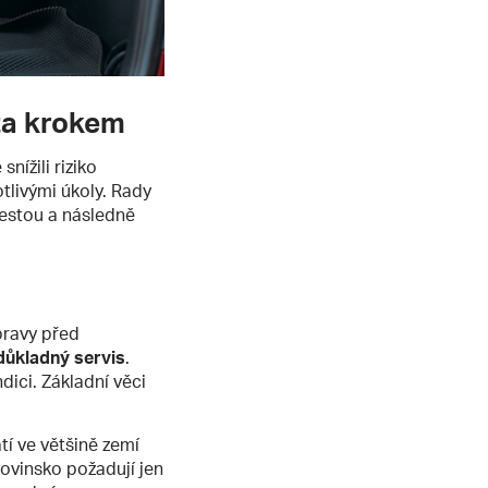
za krokem
 snížili riziko
tlivými úkoly. Rady
cestou a následně
pravy před
důkladný servis
.
dici. Základní věci
tí ve většině zemí
ovinsko požadují jen