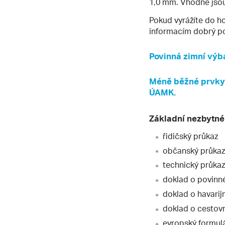
1,0 mm. Vhodné jso
Pokud vyrážíte do ho
informacím dobrý po
Povinná zimní výb
Méně běžné prvky 
ÚAMK.
Základní nezbytné
řidičský průkaz
občanský průkaz
technický průkaz
doklad o povinné
doklad o havarij
doklad o cestov
evropský formul