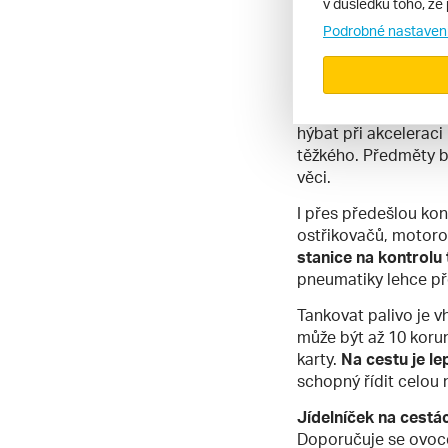
v důsledku toho, že 
Praktické rad
Podrobné nastaven
Radou číslo jedna j
hodin i s přestávkami
pravidla
. Nejtěžší d
hýbat při akceleraci
těžkého. Předměty b
věci.
I přes předešlou ko
ostřikovačů, motorov
stanice na kontrolu
pneumatiky lehce př
Tankovat palivo je v
může být až 10 korun
karty.
Na cestu je le
schopný řídit celou n
Jídelníček na cestác
Doporučuje se ovoce